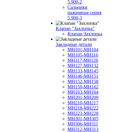
5.900-2
Сальники
нажимные серия
5.900-3
Клапан "Захлопка"
Клапан Захлопка
Закладные детали
МН101-МН104
МН105-МН116
МН117-МН126
МН127-МН132
МН133-МН145
МН146-МН151
МН152-МН158
МН159-МН162
МН163-МН164
МН201-МН209
МН210-МН217
МН218-МН222
МН223-МН228
МН301-МН305
МН306-МН311
МН312-МН313