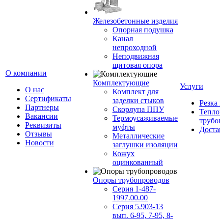
Железобетонные изделия
Опорная подушка
Канал
непроходной
Неподвижная
щитовая опора
О компании
Комплектующие
Услуги
О нас
Комплект для
Сертификаты
заделки стыков
Резка
Партнеры
Скорлупа ППУ
Тепло
Вакансии
Термоусаживаемые
трубо
Реквизиты
муфты
Доста
Отзывы
Металлические
Новости
заглушки изоляции
Кожух
оцинкованный
Опоры трубопроводов
Серия 1-487-
1997.00.00
Серия 5.903-13
вып. 6-95, 7-95, 8-