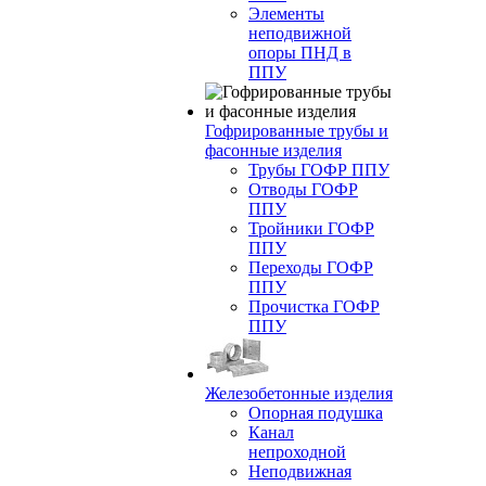
Элементы
неподвижной
опоры ПНД в
ППУ
Гофрированные трубы и
фасонные изделия
Трубы ГОФР ППУ
Отводы ГОФР
ППУ
Тройники ГОФР
ППУ
Переходы ГОФР
ППУ
Прочистка ГОФР
ППУ
Железобетонные изделия
Опорная подушка
Канал
непроходной
Неподвижная