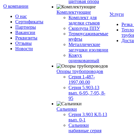
щитовая опора
О компании
Комплектующие
Услуги
О нас
Комплект для
Сертификаты
заделки стыков
Резка
Партнеры
Скорлупа ППУ
Тепло
Вакансии
Термоусаживаемые
трубо
Реквизиты
муфты
Доста
Отзывы
Металлические
Новости
заглушки изоляции
Кожух
оцинкованный
Опоры трубопроводов
Серия 1-487-
1997.00.00
Серия 5.903-13
вып. 6-95, 7-95, 8-
95
Сальники
Серия 3.903 КЛ-13
вып. 0-1
Сальники
набивные серия