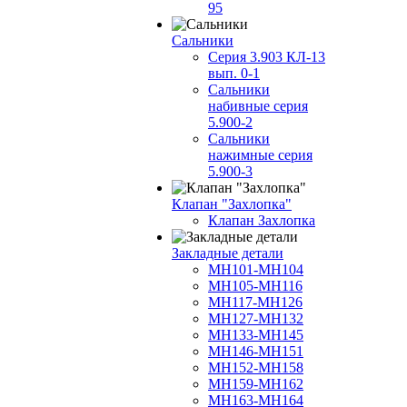
95
Сальники
Серия 3.903 КЛ-13
вып. 0-1
Сальники
набивные серия
5.900-2
Сальники
нажимные серия
5.900-3
Клапан "Захлопка"
Клапан Захлопка
Закладные детали
МН101-МН104
МН105-МН116
МН117-МН126
МН127-МН132
МН133-МН145
МН146-МН151
МН152-МН158
МН159-МН162
МН163-МН164