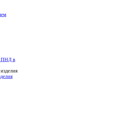
лем
 ПНД в
зделия