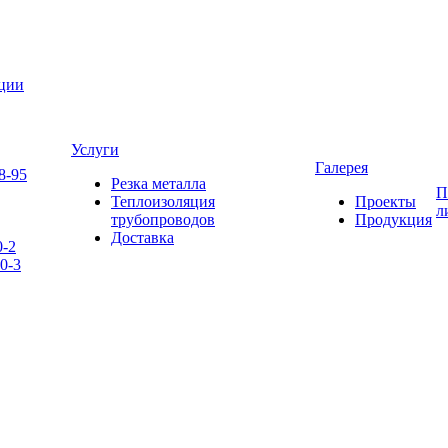
яции
Услуги
Галерея
8-95
Резка металла
П
Теплоизоляция
Проекты
л
трубопроводов
Продукция
Доставка
0-2
0-3