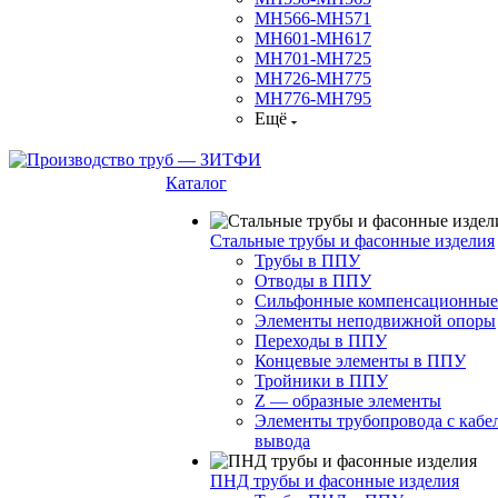
МН566-МН571
МН601-МН617
МН701-МН725
МН726-МН775
МН776-МН795
Ещё
Каталог
Стальные трубы и фасонные изделия
Трубы в ППУ
Отводы в ППУ
Сильфонные компенсационные
Элементы неподвижной опоры
Переходы в ППУ
Концевые элементы в ППУ
Тройники в ППУ
Z — образные элементы
Элементы трубопровода с кабе
вывода
ПНД трубы и фасонные изделия