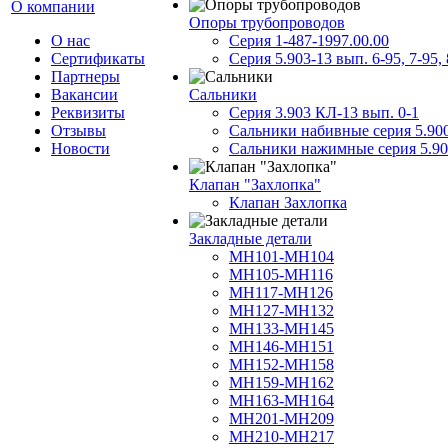
О компании
Опоры трубопроводов
О нас
Серия 1-487-1997.00.00
Сертификаты
Серия 5.903-13 вып. 6-95, 7-95, 
Партнеры
Вакансии
Сальники
Реквизиты
Серия 3.903 КЛ-13 вып. 0-1
Отзывы
Сальники набивные серия 5.90
Новости
Сальники нажимные серия 5.90
Клапан "Захлопка"
Клапан Захлопка
Закладные детали
МН101-МН104
МН105-МН116
МН117-МН126
МН127-МН132
МН133-МН145
МН146-МН151
МН152-МН158
МН159-МН162
МН163-МН164
МН201-МН209
МН210-МН217