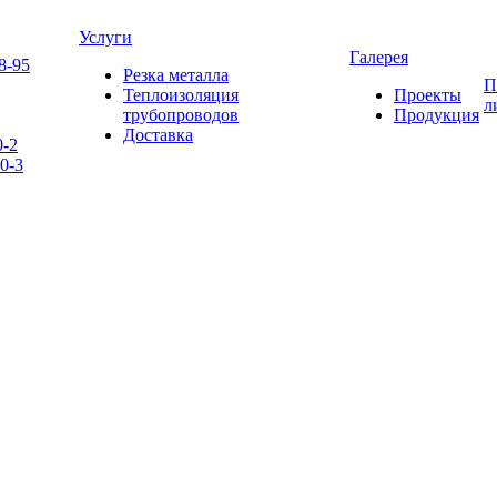
Услуги
Галерея
8-95
Резка металла
П
Теплоизоляция
Проекты
л
трубопроводов
Продукция
Доставка
0-2
0-3