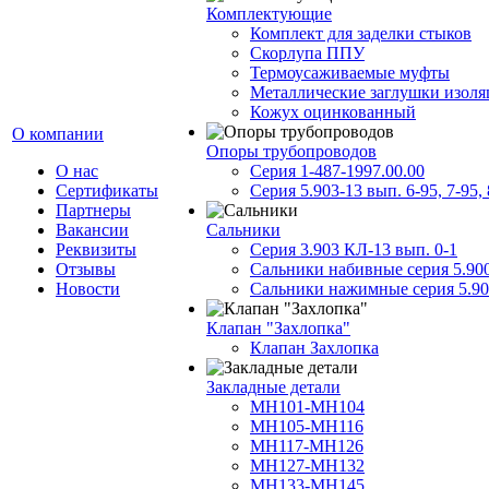
Комплектующие
Комплект для заделки стыков
Скорлупа ППУ
Термоусаживаемые муфты
Металлические заглушки изол
Кожух оцинкованный
О компании
Опоры трубопроводов
О нас
Серия 1-487-1997.00.00
Сертификаты
Серия 5.903-13 вып. 6-95, 7-95, 
Партнеры
Вакансии
Сальники
Реквизиты
Серия 3.903 КЛ-13 вып. 0-1
Отзывы
Сальники набивные серия 5.90
Новости
Сальники нажимные серия 5.90
Клапан "Захлопка"
Клапан Захлопка
Закладные детали
МН101-МН104
МН105-МН116
МН117-МН126
МН127-МН132
МН133-МН145