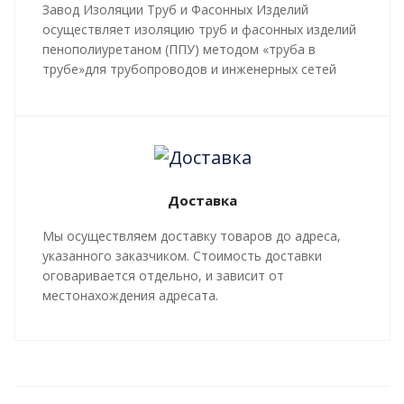
Завод Изоляции Труб и Фасонных Изделий
осуществляет изоляцию труб и фасонных изделий
пенополиуретаном (ППУ) методом «труба в
трубе»для трубопроводов и инженерных сетей
любой сложности, профиля, с рабочей
температурой теплоносителя до 140 градусов С.
Все работы, производящиеся в рамках
мероприятий по изоляции труб и трубопроводной
арматуры, производятся в строгом соответствии с
Доставка
ГОСТ 30732-2020
и СТ 4937-001-18929664-04.
Мы осуществляем доставку товаров до адреса,
указанного заказчиком. Стоимость доставки
оговаривается отдельно, и зависит от
местонахождения адресата.