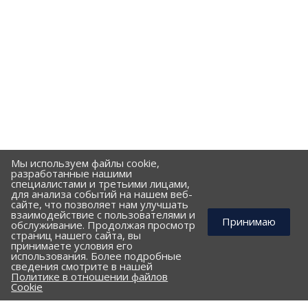
Мы используем файлы cookie,
разработанные нашими
специалистами и третьими лицами,
для анализа событий на нашем веб-
сайте, что позволяет нам улучшать
взаимодействие с пользователями и
Принимаю
обслуживание. Продолжая просмотр
страниц нашего сайта, вы
принимаете условия его
использования. Более подробные
КОМПАНИЯ
сведения смотрите в нашей
Политике в отношении файлов
ПОРТФОЛИО
Cookie
ПРАЙС-ЛИСТ