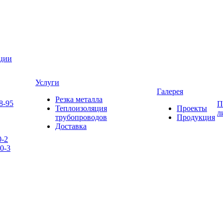
яции
Услуги
Галерея
Резка металла
8-95
П
Теплоизоляция
Проекты
л
трубопроводов
Продукция
Доставка
0-2
0-3