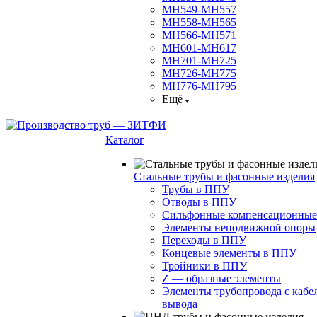
МН549-МН557
МН558-МН565
МН566-МН571
МН601-МН617
МН701-МН725
МН726-МН775
МН776-МН795
Ещё
Каталог
Стальные трубы и фасонные изделия
Трубы в ППУ
Отводы в ППУ
Сильфонные компенсационные
Элементы неподвижной опоры
Переходы в ППУ
Концевые элементы в ППУ
Тройники в ППУ
Z — образные элементы
Элементы трубопровода с кабе
вывода