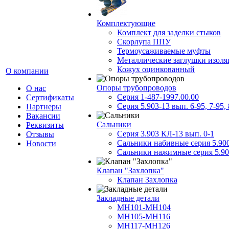
Комплектующие
Комплект для заделки стыков
Скорлупа ППУ
Термоусаживаемые муфты
Металлические заглушки изол
Кожух оцинкованный
О компании
Опоры трубопроводов
О нас
Серия 1-487-1997.00.00
Сертификаты
Серия 5.903-13 вып. 6-95, 7-95, 
Партнеры
Вакансии
Сальники
Реквизиты
Серия 3.903 КЛ-13 вып. 0-1
Отзывы
Сальники набивные серия 5.90
Новости
Сальники нажимные серия 5.90
Клапан "Захлопка"
Клапан Захлопка
Закладные детали
МН101-МН104
МН105-МН116
МН117-МН126