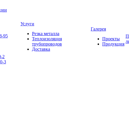
яции
Услуги
Галерея
Резка металла
8-95
П
Теплоизоляция
Проекты
л
трубопроводов
Продукция
Доставка
0-2
0-3