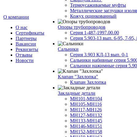
Термоусаживаемые муфты
Металлические заглушки изол
Кожух оцинкованный
О компании
Опоры трубопроводов
О нас
Серия 1-487-1997.00.00
Сертификаты
Серия 5.903-13 вып. 6-95, 7-95, 
Партнеры
Вакансии
Сальники
Реквизиты
Серия 3.903 КЛ-13 вып. 0-1
Отзывы
Сальники набивные серия 5.90
Новости
Сальники нажимные серия 5.90
Клапан "Захлопка"
Клапан Захлопка
Закладные детали
МН101-МН104
МН105-МН116
МН117-МН126
МН127-МН132
МН133-МН145
МН146-МН151
МН152-МН158