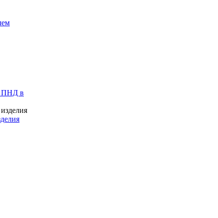
лем
 ПНД в
зделия