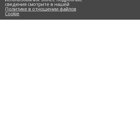
КОМПАНИЯ
сведения смотрите в нашей
Политике в отношении файлов
ПОРТФОЛИО
Cookie
ПРАЙС-ЛИСТ
КЛИЕНТАМ
КАТАЛОГ
Стальные трубы и фасонные изделия
ПНД трубы и фасонные изделия
Гофрированные трубы и фасонные изделия
Железобетонные изделия
Комплектующие
Опоры трубопроводов
Сальники
Клапан "Захлопка"
Закладные детали
УСЛУГИ