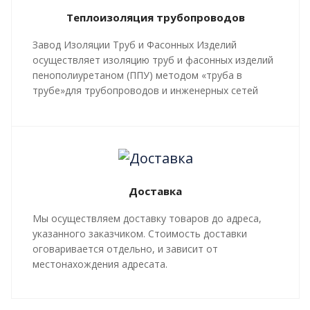
Теплоизоляция трубопроводов
Завод Изоляции Труб и Фасонных Изделий
осуществляет изоляцию труб и фасонных изделий
пенополиуретаном (ППУ) методом «труба в
трубе»для трубопроводов и инженерных сетей
любой сложности, профиля, с рабочей
температурой теплоносителя до 140 градусов С.
Все работы, производящиеся в рамках
мероприятий по изоляции труб и трубопроводной
арматуры, производятся в строгом соответствии с
Доставка
ГОСТ 30732-2020
и СТ 4937-001-18929664-04.
Мы осуществляем доставку товаров до адреса,
указанного заказчиком. Стоимость доставки
оговаривается отдельно, и зависит от
местонахождения адресата.