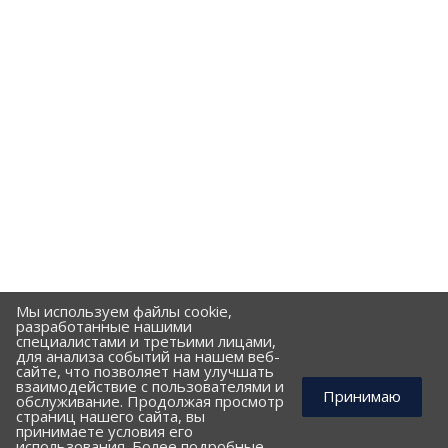
Мы используем файлы cookie,
разработанные нашими
специалистами и третьими лицами,
для анализа событий на нашем веб-
сайте, что позволяет нам улучшать
взаимодействие с пользователями и
Принимаю
обслуживание. Продолжая просмотр
страниц нашего сайта, вы
принимаете условия его
использования. Более подробные