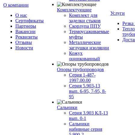
О компании
Комплектующие
Услуги
О нас
Комплект для
Сертификаты
заделки стыков
Резка
Партнеры
Скорлупа ППУ
Тепло
Вакансии
Термоусаживаемые
трубо
Реквизиты
муфты
Доста
Отзывы
Металлические
Новости
заглушки изоляции
Кожух
оцинкованный
Опоры трубопроводов
Серия 1-487-
1997.00.00
Серия 5.903-13
вып. 6-95, 7-95, 8-
95
Сальники
Серия 3.903 КЛ-13
вып. 0-1
Сальники
набивные серия
5.900-2