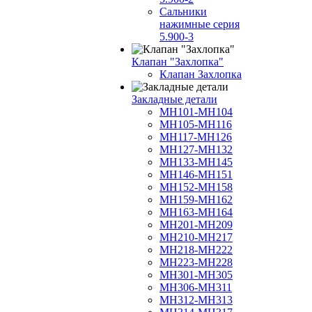
Сальники
нажимные серия
5.900-3
Клапан "Захлопка"
Клапан Захлопка
Закладные детали
МН101-МН104
МН105-МН116
МН117-МН126
МН127-МН132
МН133-МН145
МН146-МН151
МН152-МН158
МН159-МН162
МН163-МН164
МН201-МН209
МН210-МН217
МН218-МН222
МН223-МН228
МН301-МН305
МН306-МН311
МН312-МН313