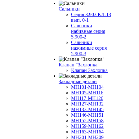
Сальники
Серия 3.903 КЛ-13
вып. 0-1
Сальники
набивные серия
5.900-2
Сальники
нажимные серия
5.900-3
Клапан "Захлопка"
Клапан Захлопка
Закладные детали
МН101-МН104
МН105-МН116
МН117-МН126
МН127-МН132
МН133-МН145
МН146-МН151
МН152-МН158
МН159-МН162
МН163-МН164
МН201-МН209