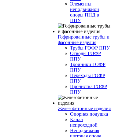
Элементы
неподвижной
опоры ПНД в
ППУ
Гофрированные трубы и
фасонные изделия
Трубы ГОФР ППУ
Отводы ГОФР
ППУ
Тройники ГОФР
ППУ
Переходы ГОФР
ППУ
Прочистка ГОФР
ППУ
Железобетонные изделия
Опорная подушка
Канал
непроходной
Неподвижная
щитовая опора