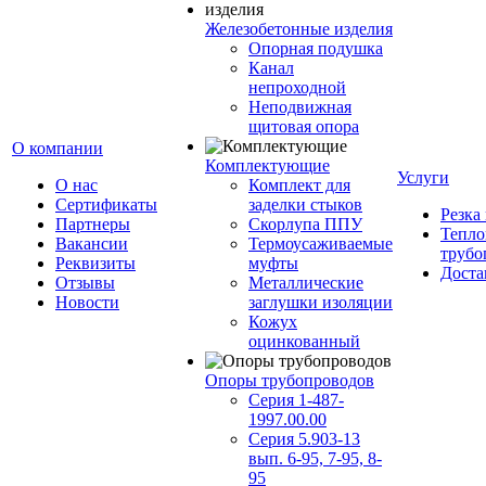
Железобетонные изделия
Опорная подушка
Канал
непроходной
Неподвижная
щитовая опора
О компании
Комплектующие
Услуги
О нас
Комплект для
Сертификаты
заделки стыков
Резка
Партнеры
Скорлупа ППУ
Тепло
Вакансии
Термоусаживаемые
трубо
Реквизиты
муфты
Доста
Отзывы
Металлические
Новости
заглушки изоляции
Кожух
оцинкованный
Опоры трубопроводов
Серия 1-487-
1997.00.00
Серия 5.903-13
вып. 6-95, 7-95, 8-
95