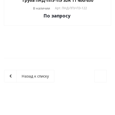
Труба ПНД-ППУ-ПЭ SDR 11 400/630
В наличии
Арт.
ПНД-ППУ-ПЭ-122
По зап
р
осу
Назад к списку