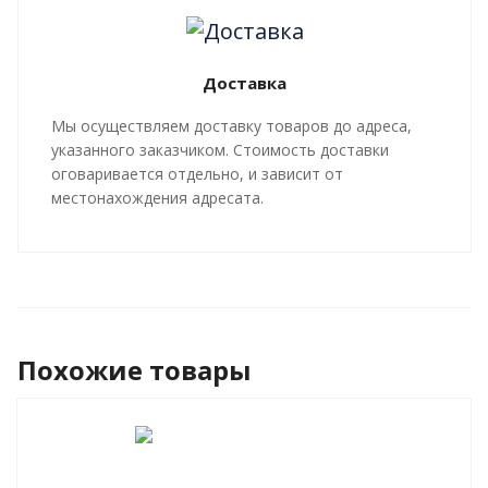
Все работы, производящиеся в рамках
мероприятий по изоляции труб и трубопроводной
арматуры, производятся в строгом соответствии с
Доставка
ГОСТ 30732-2020
и СТ 4937-001-18929664-04.
Мы осуществляем доставку товаров до адреса,
указанного заказчиком. Стоимость доставки
оговаривается отдельно, и зависит от
местонахождения адресата.
Похожие товары