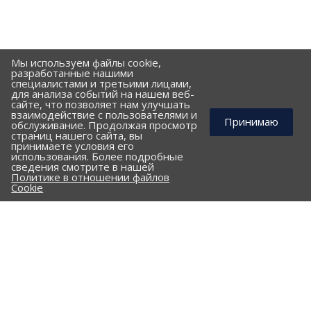
Мы используем файлы cookie,
разработанные нашими
специалистами и третьими лицами,
для анализа событий на нашем веб-
сайте, что позволяет нам улучшать
взаимодействие с пользователями и
Принимаю
обслуживание. Продолжая просмотр
страниц нашего сайта, вы
принимаете условия его
использования. Более подробные
КОМПАНИЯ
сведения смотрите в нашей
Политике в отношении файлов
ПОРТФОЛИО
Cookie
ПРАЙС-ЛИСТ
КЛИЕНТАМ
КАТАЛОГ
Стальные трубы и фасонные изделия
ПНД трубы и фасонные изделия