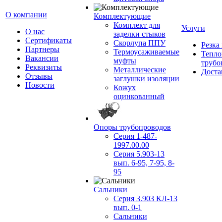
О компании
Комплектующие
Комплект для
Услуги
О нас
заделки стыков
Сертификаты
Скорлупа ППУ
Резка
Партнеры
Термоусаживаемые
Тепло
Вакансии
муфты
трубо
Реквизиты
Металлические
Доста
Отзывы
заглушки изоляции
Новости
Кожух
оцинкованный
Опоры трубопроводов
Серия 1-487-
1997.00.00
Серия 5.903-13
вып. 6-95, 7-95, 8-
95
Сальники
Серия 3.903 КЛ-13
вып. 0-1
Сальники