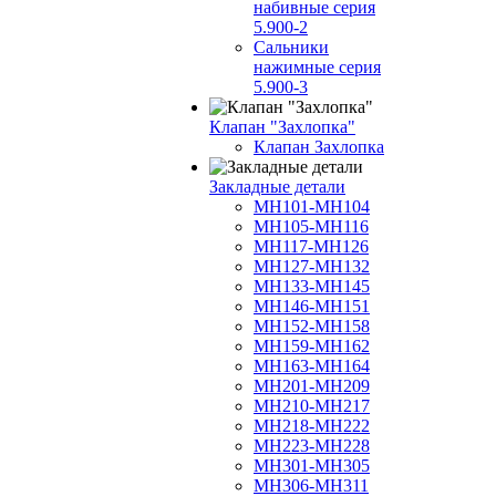
набивные серия
5.900-2
Сальники
нажимные серия
5.900-3
Клапан "Захлопка"
Клапан Захлопка
Закладные детали
МН101-МН104
МН105-МН116
МН117-МН126
МН127-МН132
МН133-МН145
МН146-МН151
МН152-МН158
МН159-МН162
МН163-МН164
МН201-МН209
МН210-МН217
МН218-МН222
МН223-МН228
МН301-МН305
МН306-МН311