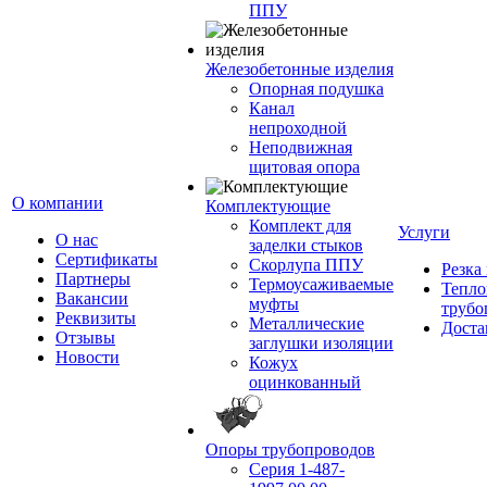
ППУ
Железобетонные изделия
Опорная подушка
Канал
непроходной
Неподвижная
щитовая опора
О компании
Комплектующие
Комплект для
Услуги
О нас
заделки стыков
Сертификаты
Скорлупа ППУ
Резка
Партнеры
Термоусаживаемые
Тепло
Вакансии
муфты
трубо
Реквизиты
Металлические
Доста
Отзывы
заглушки изоляции
Новости
Кожух
оцинкованный
Опоры трубопроводов
Серия 1-487-