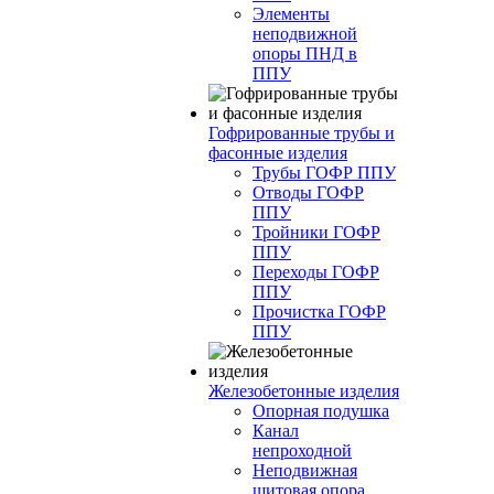
Элементы
неподвижной
опоры ПНД в
ППУ
Гофрированные трубы и
фасонные изделия
Трубы ГОФР ППУ
Отводы ГОФР
ППУ
Тройники ГОФР
ППУ
Переходы ГОФР
ППУ
Прочистка ГОФР
ППУ
Железобетонные изделия
Опорная подушка
Канал
непроходной
Неподвижная
щитовая опора