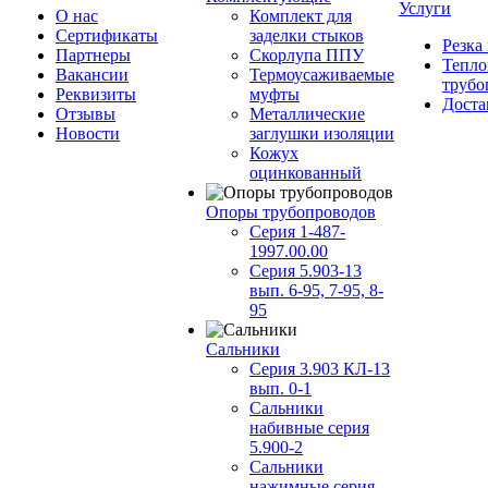
Услуги
О нас
Комплект для
Сертификаты
заделки стыков
Резка
Партнеры
Скорлупа ППУ
Тепло
Вакансии
Термоусаживаемые
трубо
Реквизиты
муфты
Доста
Отзывы
Металлические
Новости
заглушки изоляции
Кожух
оцинкованный
Опоры трубопроводов
Серия 1-487-
1997.00.00
Серия 5.903-13
вып. 6-95, 7-95, 8-
95
Сальники
Серия 3.903 КЛ-13
вып. 0-1
Сальники
набивные серия
5.900-2
Сальники
нажимные серия