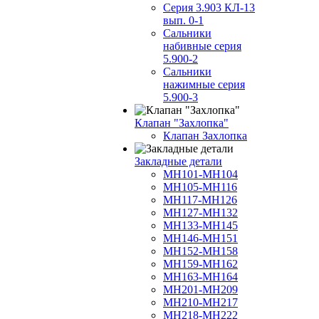
Серия 3.903 КЛ-13
вып. 0-1
Сальники
набивные серия
5.900-2
Сальники
нажимные серия
5.900-3
Клапан "Захлопка"
Клапан Захлопка
Закладные детали
МН101-МН104
МН105-МН116
МН117-МН126
МН127-МН132
МН133-МН145
МН146-МН151
МН152-МН158
МН159-МН162
МН163-МН164
МН201-МН209
МН210-МН217
МН218-МН222