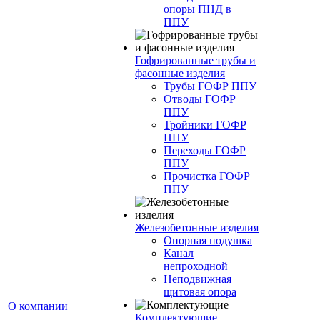
опоры ПНД в
ППУ
Гофрированные трубы и
фасонные изделия
Трубы ГОФР ППУ
Отводы ГОФР
ППУ
Тройники ГОФР
ППУ
Переходы ГОФР
ППУ
Прочистка ГОФР
ППУ
Железобетонные изделия
Опорная подушка
Канал
непроходной
Неподвижная
щитовая опора
О компании
Комплектующие