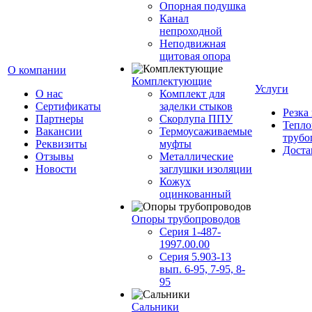
Опорная подушка
Канал
непроходной
Неподвижная
щитовая опора
О компании
Комплектующие
Услуги
О нас
Комплект для
Сертификаты
заделки стыков
Резка
Партнеры
Скорлупа ППУ
Тепло
Вакансии
Термоусаживаемые
трубо
Реквизиты
муфты
Доста
Отзывы
Металлические
Новости
заглушки изоляции
Кожух
оцинкованный
Опоры трубопроводов
Серия 1-487-
1997.00.00
Серия 5.903-13
вып. 6-95, 7-95, 8-
95
Сальники