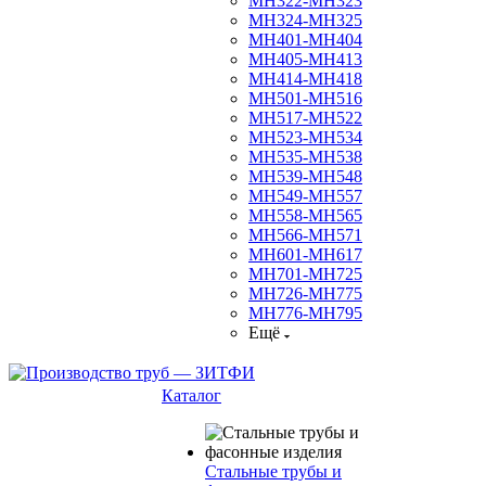
МН322-МН323
МН324-МН325
МН401-МН404
МН405-МН413
МН414-МН418
МН501-МН516
МН517-МН522
МН523-МН534
МН535-МН538
МН539-МН548
МН549-МН557
МН558-МН565
МН566-МН571
МН601-МН617
МН701-МН725
МН726-МН775
МН776-МН795
Ещё
Каталог
Стальные трубы и