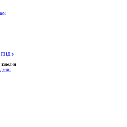
лем
 ПНД в
зделия