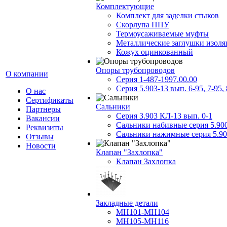
Комплектующие
Комплект для заделки стыков
Скорлупа ППУ
Термоусаживаемые муфты
Металлические заглушки изол
Кожух оцинкованный
Опоры трубопроводов
О компании
Серия 1-487-1997.00.00
Серия 5.903-13 вып. 6-95, 7-95, 
О нас
Сертификаты
Сальники
Партнеры
Серия 3.903 КЛ-13 вып. 0-1
Вакансии
Сальники набивные серия 5.90
Реквизиты
Сальники нажимные серия 5.90
Отзывы
Новости
Клапан "Захлопка"
Клапан Захлопка
Закладные детали
МН101-МН104
МН105-МН116