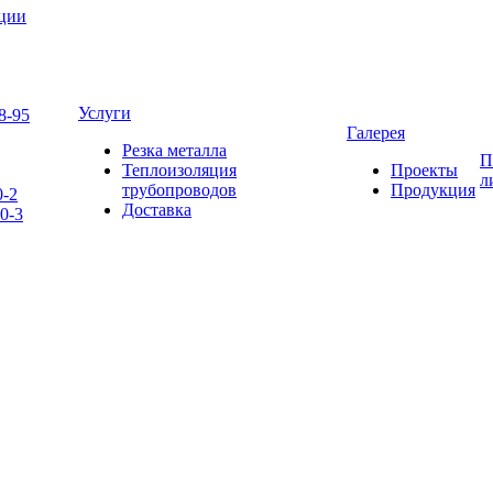
яции
Услуги
8-95
Галерея
Резка металла
П
Теплоизоляция
Проекты
л
трубопроводов
Продукция
0-2
Доставка
0-3