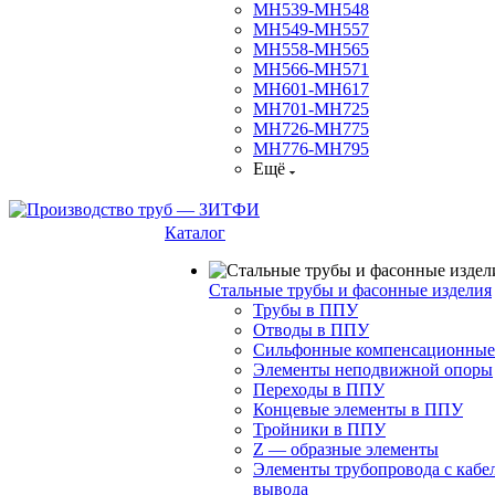
МН539-МН548
МН549-МН557
МН558-МН565
МН566-МН571
МН601-МН617
МН701-МН725
МН726-МН775
МН776-МН795
Ещё
Каталог
Стальные трубы и фасонные изделия
Трубы в ППУ
Отводы в ППУ
Сильфонные компенсационные
Элементы неподвижной опоры
Переходы в ППУ
Концевые элементы в ППУ
Тройники в ППУ
Z — образные элементы
Элементы трубопровода с кабе
вывода