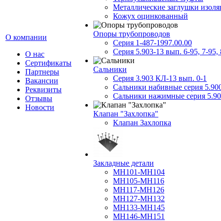
Металлические заглушки изол
Кожух оцинкованный
Опоры трубопроводов
О компании
Серия 1-487-1997.00.00
Серия 5.903-13 вып. 6-95, 7-95, 
О нас
Сертификаты
Сальники
Партнеры
Серия 3.903 КЛ-13 вып. 0-1
Вакансии
Сальники набивные серия 5.90
Реквизиты
Сальники нажимные серия 5.90
Отзывы
Новости
Клапан "Захлопка"
Клапан Захлопка
Закладные детали
МН101-МН104
МН105-МН116
МН117-МН126
МН127-МН132
МН133-МН145
МН146-МН151