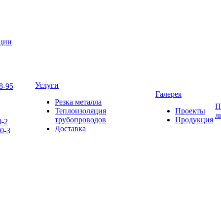
яции
Услуги
8-95
Галерея
Резка металла
П
Теплоизоляция
Проекты
л
трубопроводов
Продукция
0-2
Доставка
0-3