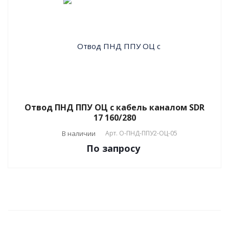
Отвод ПНД ППУ ОЦ с кабель каналом SDR
17 160/280
В наличии
Арт.
О-ПНД-ППУ2-ОЦ-05
По зап
р
осу