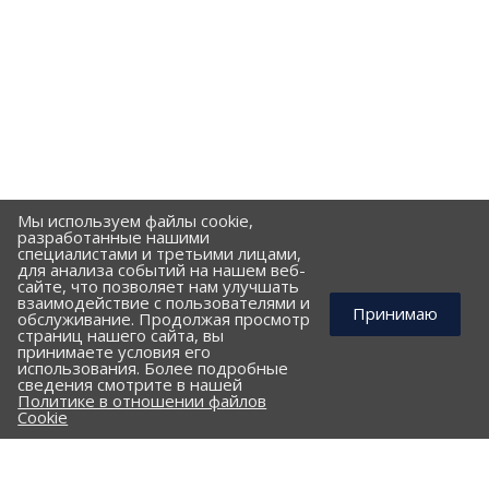
Мы используем файлы cookie,
разработанные нашими
специалистами и третьими лицами,
для анализа событий на нашем веб-
сайте, что позволяет нам улучшать
взаимодействие с пользователями и
Принимаю
обслуживание. Продолжая просмотр
страниц нашего сайта, вы
принимаете условия его
использования. Более подробные
КОМПАНИЯ
сведения смотрите в нашей
Политике в отношении файлов
ПОРТФОЛИО
Cookie
ПРАЙС-ЛИСТ
КЛИЕНТАМ