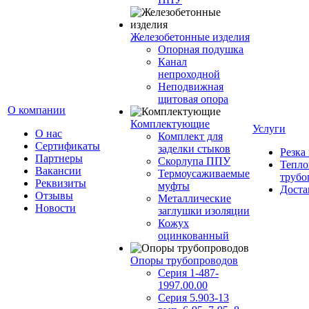
Железобетонные изделия
Опорная подушка
Канал
непроходной
Неподвижная
щитовая опора
О компании
Комплектующие
Услуги
О нас
Комплект для
Сертификаты
заделки стыков
Резка
Партнеры
Скорлупа ППУ
Тепло
Вакансии
Термоусаживаемые
трубо
Реквизиты
муфты
Доста
Отзывы
Металлические
Новости
заглушки изоляции
Кожух
оцинкованный
Опоры трубопроводов
Серия 1-487-
1997.00.00
Серия 5.903-13