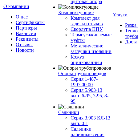
щитовая опора
О компании
Комплектующие
Услуги
О нас
Комплект для
Сертификаты
заделки стыков
Резка
Партнеры
Скорлупа ППУ
Тепло
Вакансии
Термоусаживаемые
трубо
Реквизиты
муфты
Доста
Отзывы
Металлические
Новости
заглушки изоляции
Кожух
оцинкованный
Опоры трубопроводов
Серия 1-487-
1997.00.00
Серия 5.903-13
вып. 6-95, 7-95, 8-
95
Сальники
Серия 3.903 КЛ-13
вып. 0-1
Сальники
набивные серия