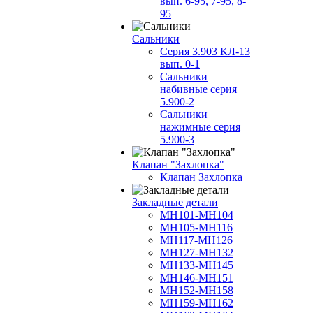
вып. 6-95, 7-95, 8-
95
Сальники
Серия 3.903 КЛ-13
вып. 0-1
Сальники
набивные серия
5.900-2
Сальники
нажимные серия
5.900-3
Клапан "Захлопка"
Клапан Захлопка
Закладные детали
МН101-МН104
МН105-МН116
МН117-МН126
МН127-МН132
МН133-МН145
МН146-МН151
МН152-МН158
МН159-МН162