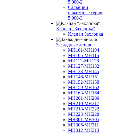
5.900-2
Сальники
нажимные серия
5.900-3
Клапан "Захлопка"
Клапан Захлопка
Закладные детали
МН101-МН104
МН105-МН116
МН117-МН126
МН127-МН132
МН133-МН145
МН146-МН151
МН152-МН158
МН159-МН162
МН163-МН164
МН201-МН209
МН210-МН217
МН218-МН222
МН223-МН228
МН301-МН305
МН306-МН311
МН312-МН313