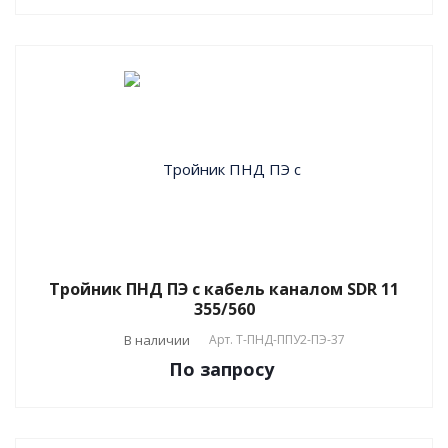
Тройник ПНД ПЭ с кабель каналом SDR 11
355/560
В наличии
Арт.
T-ПНД-ППУ2-ПЭ-37
По зап
р
осу