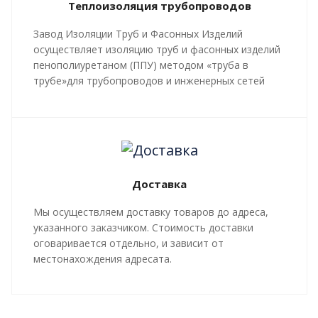
Теплоизоляция трубопроводов
Завод Изоляции Труб и Фасонных Изделий
осуществляет изоляцию труб и фасонных изделий
пенополиуретаном (ППУ) методом «труба в
трубе»для трубопроводов и инженерных сетей
любой сложности, профиля, с рабочей
температурой теплоносителя до 140 градусов С.
Все работы, производящиеся в рамках
мероприятий по изоляции труб и трубопроводной
арматуры, производятся в строгом соответствии с
Доставка
ГОСТ 30732-2020
и СТ 4937-001-18929664-04.
Мы осуществляем доставку товаров до адреса,
указанного заказчиком. Стоимость доставки
оговаривается отдельно, и зависит от
местонахождения адресата.