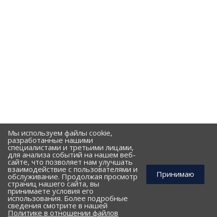
Мы используем файлы cookie,
разработанные нашими
специалистами и третьими лицами,
для анализа событий на нашем веб-
сайте, что позволяет нам улучшать
взаимодействие с пользователями и
Принимаю
обслуживание. Продолжая просмотр
страниц нашего сайта, вы
принимаете условия его
использования. Более подробные
КОМПАНИЯ
сведения смотрите в нашей
Политике в отношении файлов