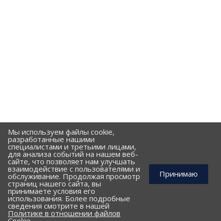
Мы используем файлы cookie,
разработанные нашими
специалистами и третьими лицами,
для анализа событий на нашем веб-
сайте, что позволяет нам улучшать
взаимодействие с пользователями и
Принимаю
обслуживание. Продолжая просмотр
страниц нашего сайта, вы
принимаете условия его
использования. Более подробные
КОМПАНИЯ
сведения смотрите в нашей
Политике в отношении файлов
ПОРТФОЛИО
Cookie