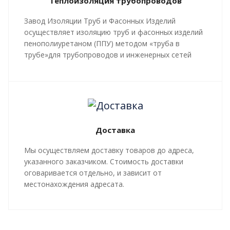
Теплоизоляция трубопроводов
Завод Изоляции Труб и Фасонных Изделий
осуществляет изоляцию труб и фасонных изделий
пенополиуретаном (ППУ) методом «труба в
трубе»для трубопроводов и инженерных сетей
любой сложности, профиля, с рабочей
температурой теплоносителя до 140 градусов С.
Все работы, производящиеся в рамках
мероприятий по изоляции труб и трубопроводной
арматуры, производятся в строгом соответствии с
Доставка
ГОСТ 30732-2020
и СТ 4937-001-18929664-04.
Мы осуществляем доставку товаров до адреса,
указанного заказчиком. Стоимость доставки
оговаривается отдельно, и зависит от
местонахождения адресата.