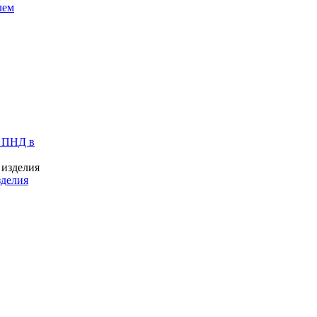
лем
 ПНД в
зделия