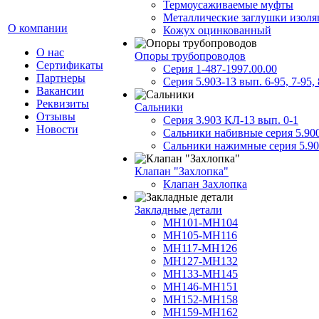
Термоусаживаемые муфты
Металлические заглушки изол
О компании
Кожух оцинкованный
О нас
Опоры трубопроводов
Сертификаты
Серия 1-487-1997.00.00
Партнеры
Серия 5.903-13 вып. 6-95, 7-95, 
Вакансии
Реквизиты
Сальники
Отзывы
Серия 3.903 КЛ-13 вып. 0-1
Новости
Сальники набивные серия 5.90
Сальники нажимные серия 5.90
Клапан "Захлопка"
Клапан Захлопка
Закладные детали
МН101-МН104
МН105-МН116
МН117-МН126
МН127-МН132
МН133-МН145
МН146-МН151
МН152-МН158
МН159-МН162