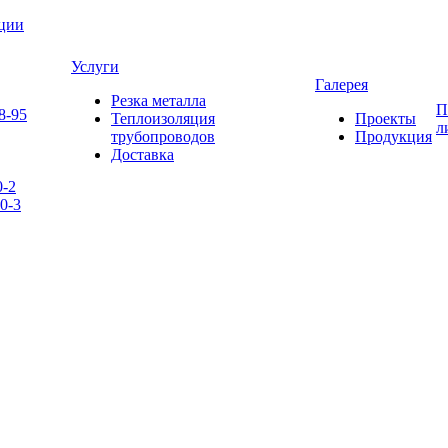
яции
Услуги
Галерея
Резка металла
П
8-95
Теплоизоляция
Проекты
л
трубопроводов
Продукция
Доставка
0-2
0-3