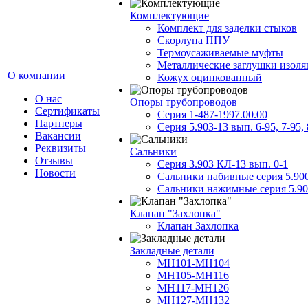
Комплектующие
Комплект для заделки стыков
Скорлупа ППУ
Термоусаживаемые муфты
Металлические заглушки изол
О компании
Кожух оцинкованный
О нас
Опоры трубопроводов
Сертификаты
Серия 1-487-1997.00.00
Партнеры
Серия 5.903-13 вып. 6-95, 7-95, 
Вакансии
Реквизиты
Сальники
Отзывы
Серия 3.903 КЛ-13 вып. 0-1
Новости
Сальники набивные серия 5.90
Сальники нажимные серия 5.90
Клапан "Захлопка"
Клапан Захлопка
Закладные детали
МН101-МН104
МН105-МН116
МН117-МН126
МН127-МН132