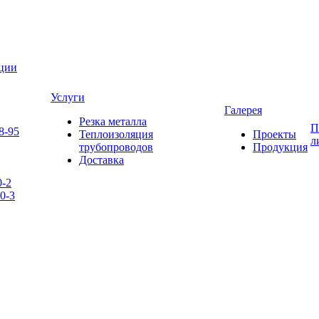
яции
Услуги
Галерея
Резка металла
П
8-95
Теплоизоляция
Проекты
л
трубопроводов
Продукция
Доставка
0-2
0-3