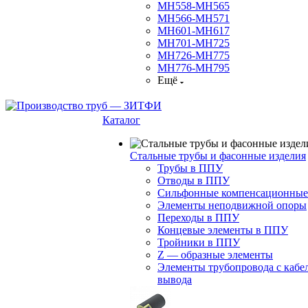
МН558-МН565
МН566-МН571
МН601-МН617
МН701-МН725
МН726-МН775
МН776-МН795
Ещё
Каталог
Стальные трубы и фасонные изделия
Трубы в ППУ
Отводы в ППУ
Сильфонные компенсационные
Элементы неподвижной опоры
Переходы в ППУ
Концевые элементы в ППУ
Тройники в ППУ
Z — образные элементы
Элементы трубопровода с кабе
вывода