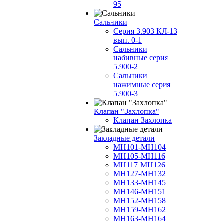
95
Сальники
Серия 3.903 КЛ-13
вып. 0-1
Сальники
набивные серия
5.900-2
Сальники
нажимные серия
5.900-3
Клапан "Захлопка"
Клапан Захлопка
Закладные детали
МН101-МН104
МН105-МН116
МН117-МН126
МН127-МН132
МН133-МН145
МН146-МН151
МН152-МН158
МН159-МН162
МН163-МН164