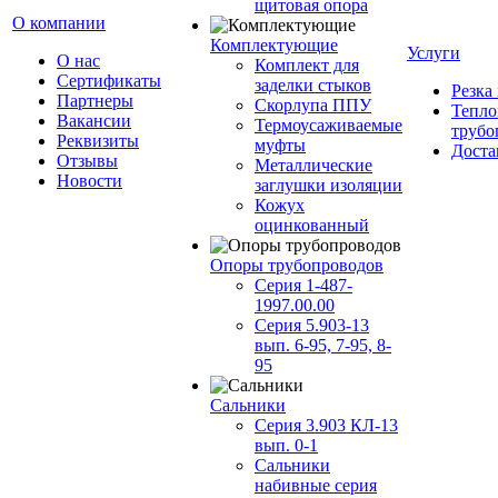
щитовая опора
О компании
Комплектующие
Услуги
О нас
Комплект для
Сертификаты
заделки стыков
Резка
Партнеры
Скорлупа ППУ
Тепло
Вакансии
Термоусаживаемые
трубо
Реквизиты
муфты
Доста
Отзывы
Металлические
Новости
заглушки изоляции
Кожух
оцинкованный
Опоры трубопроводов
Серия 1-487-
1997.00.00
Серия 5.903-13
вып. 6-95, 7-95, 8-
95
Сальники
Серия 3.903 КЛ-13
вып. 0-1
Сальники
набивные серия