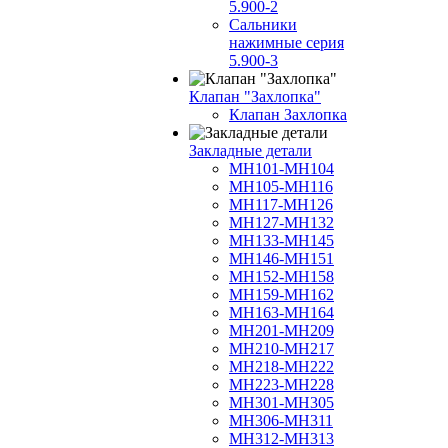
5.900-2
Сальники
нажимные серия
5.900-3
Клапан "Захлопка"
Клапан Захлопка
Закладные детали
МН101-МН104
МН105-МН116
МН117-МН126
МН127-МН132
МН133-МН145
МН146-МН151
МН152-МН158
МН159-МН162
МН163-МН164
МН201-МН209
МН210-МН217
МН218-МН222
МН223-МН228
МН301-МН305
МН306-МН311
МН312-МН313