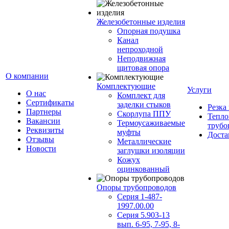
Железобетонные изделия
Опорная подушка
Канал
непроходной
Неподвижная
щитовая опора
О компании
Комплектующие
Услуги
О нас
Комплект для
Сертификаты
заделки стыков
Резка
Партнеры
Скорлупа ППУ
Тепло
Вакансии
Термоусаживаемые
трубо
Реквизиты
муфты
Доста
Отзывы
Металлические
Новости
заглушки изоляции
Кожух
оцинкованный
Опоры трубопроводов
Серия 1-487-
1997.00.00
Серия 5.903-13
вып. 6-95, 7-95, 8-