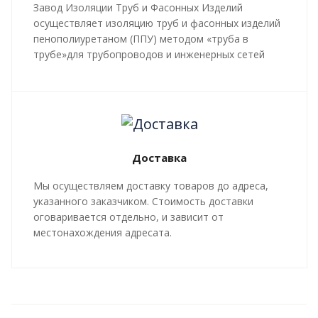
Завод Изоляции Труб и Фасонных Изделий
осуществляет изоляцию труб и фасонных изделий
пенополиуретаном (ППУ) методом «труба в
трубе»для трубопроводов и инженерных сетей
любой сложности, профиля, с рабочей
температурой теплоносителя до 140 градусов С.
Все работы, производящиеся в рамках
мероприятий по изоляции труб и трубопроводной
арматуры, производятся в строгом соответствии с
Доставка
ГОСТ 30732-2020
и СТ 4937-001-18929664-04.
Мы осуществляем доставку товаров до адреса,
указанного заказчиком. Стоимость доставки
оговаривается отдельно, и зависит от
местонахождения адресата.