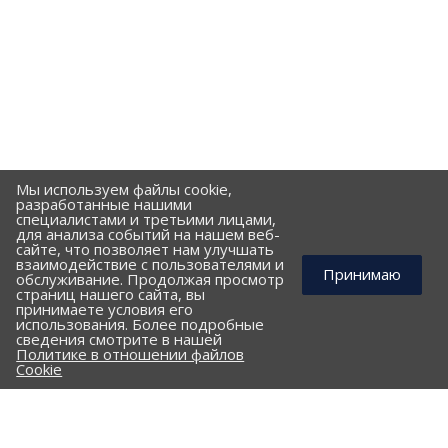
Мы используем файлы cookie,
разработанные нашими
специалистами и третьими лицами,
для анализа событий на нашем веб-
сайте, что позволяет нам улучшать
взаимодействие с пользователями и
Принимаю
обслуживание. Продолжая просмотр
страниц нашего сайта, вы
принимаете условия его
использования. Более подробные
КОМПАНИЯ
сведения смотрите в нашей
Политике в отношении файлов
ПОРТФОЛИО
Cookie
ПРАЙС-ЛИСТ
КЛИЕНТАМ