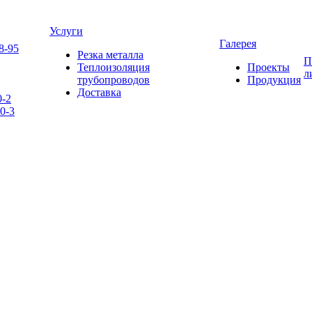
Услуги
Галерея
8-95
Резка металла
П
Теплоизоляция
Проекты
л
трубопроводов
Продукция
Доставка
0-2
0-3