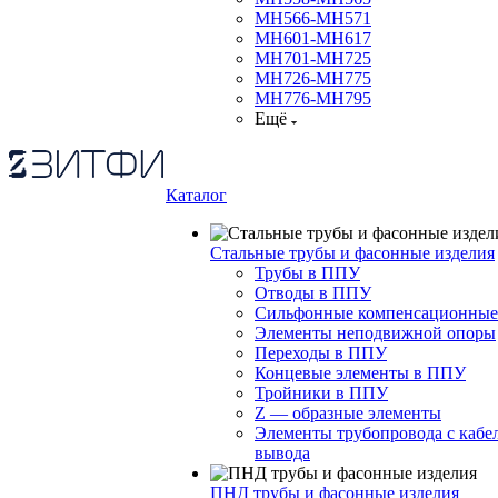
МН566-МН571
МН601-МН617
МН701-МН725
МН726-МН775
МН776-МН795
Ещё
Каталог
Стальные трубы и фасонные изделия
Трубы в ППУ
Отводы в ППУ
Сильфонные компенсационные
Элементы неподвижной опоры
Переходы в ППУ
Концевые элементы в ППУ
Тройники в ППУ
Z — образные элементы
Элементы трубопровода с кабе
вывода
ПНД трубы и фасонные изделия