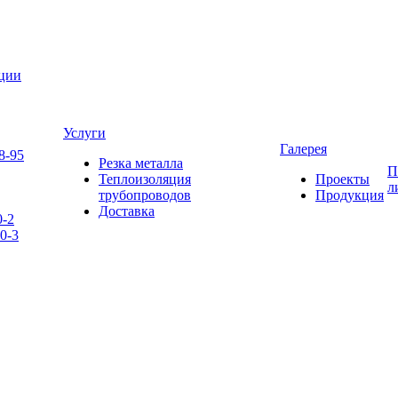
яции
Услуги
Галерея
8-95
Резка металла
П
Теплоизоляция
Проекты
л
трубопроводов
Продукция
Доставка
0-2
0-3