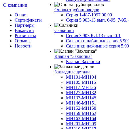
О компании
Опоры трубопроводов
О нас
Серия 1-487-1997.00.00
Сертификаты
Серия 5.903-13 вып. 6-95, 7-95, 
Партнеры
Вакансии
Сальники
Реквизиты
Серия 3.903 КЛ-13 вып. 0-1
Отзывы
Сальники набивные серия 5.90
Новости
Сальники нажимные серия 5.90
Клапан "Захлопка"
Клапан Захлопка
Закладные детали
МН101-МН104
МН105-МН116
МН117-МН126
МН127-МН132
МН133-МН145
МН146-МН151
МН152-МН158
МН159-МН162
МН163-МН164
МН201-МН209
МН210-МН217