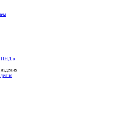
лем
 ПНД в
зделия