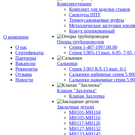
Комплектующие
Комплект для заделки стыков
Скорлупа ППУ
Термоусаживаемые муфты
Металлические заглушки изол
Кожух оцинкованный
О компании
Опоры трубопроводов
О нас
Серия 1-487-1997.00.00
Сертификаты
Серия 5.903-13 вып. 6-95, 7-95, 
Партнеры
Вакансии
Сальники
Реквизиты
Серия 3.903 КЛ-13 вып. 0-1
Отзывы
Сальники набивные серия 5.90
Новости
Сальники нажимные серия 5.90
Клапан "Захлопка"
Клапан Захлопка
Закладные детали
МН101-МН104
МН105-МН116
МН117-МН126
МН127-МН132
МН133-МН145