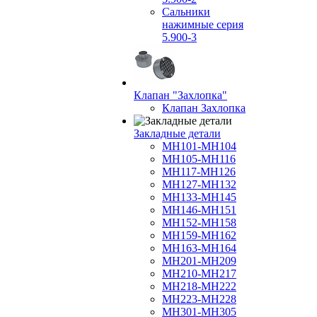
Сальники
нажимные серия
5.900-3
Клапан "Захлопка"
Клапан Захлопка
Закладные детали
МН101-МН104
МН105-МН116
МН117-МН126
МН127-МН132
МН133-МН145
МН146-МН151
МН152-МН158
МН159-МН162
МН163-МН164
МН201-МН209
МН210-МН217
МН218-МН222
МН223-МН228
МН301-МН305