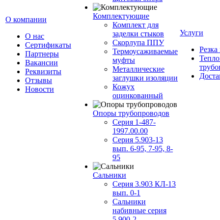
Комплектующие
О компании
Комплект для
Услуги
заделки стыков
О нас
Скорлупа ППУ
Сертификаты
Резка
Термоусаживаемые
Партнеры
Тепло
муфты
Вакансии
трубо
Металлические
Реквизиты
Доста
заглушки изоляции
Отзывы
Кожух
Новости
оцинкованный
Опоры трубопроводов
Серия 1-487-
1997.00.00
Серия 5.903-13
вып. 6-95, 7-95, 8-
95
Сальники
Серия 3.903 КЛ-13
вып. 0-1
Сальники
набивные серия
5.900-2