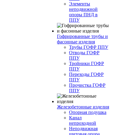
Элементы
неподвижной
опоры ПНД в
ППУ
Гофрированные трубы и
фасонные изделия
Трубы ГОФР ППУ
Отводы ГОФР
ППУ
Тройники ГОФР
ППУ
Переходы ГОФР
ППУ
Прочистка ГОФР
ППУ
Железобетонные изделия
Опорная подушка
Канал
непроходной
Неподвижная
щитовая опора