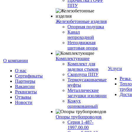
Прочистка ГОФР
ППУ
Железобетонные изделия
Опорная подушка
Канал
непроходной
Неподвижная
щитовая опора
Комплектующие
О компании
Комплект для
Услуги
заделки стыков
О нас
Скорлупа ППУ
Сертификаты
Резка
Термоусаживаемые
Партнеры
Тепло
муфты
Вакансии
трубо
Металлические
Реквизиты
Доста
заглушки изоляции
Отзывы
Кожух
Новости
оцинкованный
Опоры трубопроводов
Серия 1-487-
1997.00.00