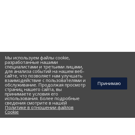
Мы используем файлы cookie,
разработанные нашими
специалистами и третьими лицами,
для анализа событий на нашем веб-
сайте, что позволяет нам улучшать
взаимодействие с пользователями и
Принимаю
обслуживание. Продолжая просмотр
страниц нашего сайта, вы
принимаете условия его
использования. Более подробные
КОМПАНИЯ
сведения смотрите в нашей
Политике в отношении файлов
ПОРТФОЛИО
Cookie
ПРАЙС-ЛИСТ
КЛИЕНТАМ