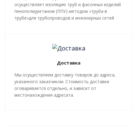
осуществляет изоляцию труб и фасонных изделий
пенополиуретаном (ППУ) методом «труба в
трубе»для трубопроводов и инженерных сетей
любой сложности, профиля, с рабочей
температурой теплоносителя до 140 градусов С.
Все работы, производящиеся в рамках
мероприятий по изоляции труб и трубопроводной
арматуры, производятся в строгом соответствии с
Доставка
ГОСТ 30732-2020
и СТ 4937-001-18929664-04.
Мы осуществляем доставку товаров до адреса,
указанного заказчиком. Стоимость доставки
оговаривается отдельно, и зависит от
местонахождения адресата.