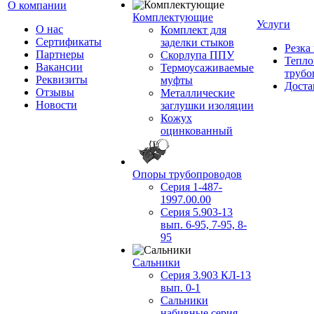
О компании
Комплектующие
Услуги
О нас
Комплект для
Сертификаты
заделки стыков
Резка
Партнеры
Скорлупа ППУ
Тепло
Вакансии
Термоусаживаемые
трубо
Реквизиты
муфты
Доста
Отзывы
Металлические
Новости
заглушки изоляции
Кожух
оцинкованный
Опоры трубопроводов
Серия 1-487-
1997.00.00
Серия 5.903-13
вып. 6-95, 7-95, 8-
95
Сальники
Серия 3.903 КЛ-13
вып. 0-1
Сальники
набивные серия