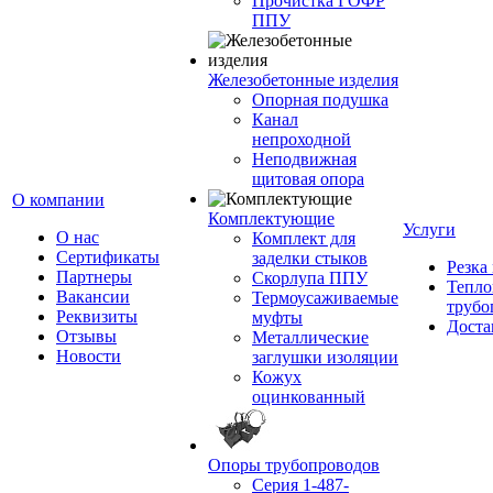
Прочистка ГОФР
ППУ
Железобетонные изделия
Опорная подушка
Канал
непроходной
Неподвижная
щитовая опора
О компании
Комплектующие
Услуги
О нас
Комплект для
Сертификаты
заделки стыков
Резка
Партнеры
Скорлупа ППУ
Тепло
Вакансии
Термоусаживаемые
трубо
Реквизиты
муфты
Доста
Отзывы
Металлические
Новости
заглушки изоляции
Кожух
оцинкованный
Опоры трубопроводов
Серия 1-487-