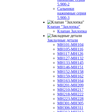
5.900-2
Сальники
нажимные серия
5.900-3
Клапан "Захлопка"
Клапан Захлопка
Закладные детали
МН101-МН104
МН105-МН116
МН117-МН126
МН127-МН132
МН133-МН145
МН146-МН151
МН152-МН158
МН159-МН162
МН163-МН164
МН201-МН209
МН210-МН217
МН218-МН222
МН223-МН228
МН301-МН305
МН306-МН311