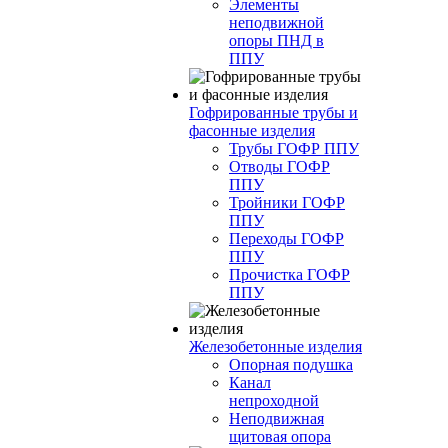
Элементы
неподвижной
опоры ПНД в
ППУ
Гофрированные трубы и
фасонные изделия
Трубы ГОФР ППУ
Отводы ГОФР
ППУ
Тройники ГОФР
ППУ
Переходы ГОФР
ППУ
Прочистка ГОФР
ППУ
Железобетонные изделия
Опорная подушка
Канал
непроходной
Неподвижная
щитовая опора