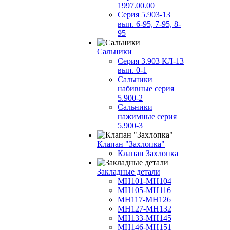
1997.00.00
Серия 5.903-13
вып. 6-95, 7-95, 8-
95
Сальники
Серия 3.903 КЛ-13
вып. 0-1
Сальники
набивные серия
5.900-2
Сальники
нажимные серия
5.900-3
Клапан "Захлопка"
Клапан Захлопка
Закладные детали
МН101-МН104
МН105-МН116
МН117-МН126
МН127-МН132
МН133-МН145
МН146-МН151