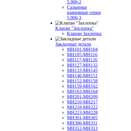
5.900-2
Сальники
нажимные серия
5.900-3
Клапан "Захлопка"
Клапан Захлопка
Закладные детали
МН101-МН104
МН105-МН116
МН117-МН126
МН127-МН132
МН133-МН145
МН146-МН151
МН152-МН158
МН159-МН162
МН163-МН164
МН201-МН209
МН210-МН217
МН218-МН222
МН223-МН228
МН301-МН305
МН306-МН311
МН312-МН313