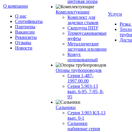
щитовая опора
О компании
Комплектующие
Услуги
О нас
Комплект для
Сертификаты
заделки стыков
Резка
Партнеры
Скорлупа ППУ
Тепло
Вакансии
Термоусаживаемые
трубо
Реквизиты
муфты
Доста
Отзывы
Металлические
Новости
заглушки изоляции
Кожух
оцинкованный
Опоры трубопроводов
Серия 1-487-
1997.00.00
Серия 5.903-13
вып. 6-95, 7-95, 8-
95
Сальники
Серия 3.903 КЛ-13
вып. 0-1
Сальники
набивные серия