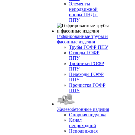
Элементы
неподвижной
опоры ПНД в
ППУ
Гофрированные трубы и
фасонные изделия
Трубы ГОФР ППУ
Отводы ГОФР
ППУ
Тройники ГОФР
ППУ
Переходы ГОФР
ППУ
Прочистка ГОФР
ППУ
Железобетонные изделия
Опорная подушка
Канал
непроходной
Неподвижная