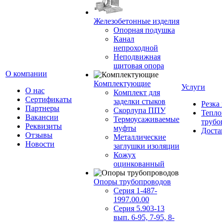
Железобетонные изделия
Опорная подушка
Канал
непроходной
Неподвижная
щитовая опора
О компании
Комплектующие
Услуги
О нас
Комплект для
Сертификаты
заделки стыков
Резка
Партнеры
Скорлупа ППУ
Тепло
Вакансии
Термоусаживаемые
трубо
Реквизиты
муфты
Доста
Отзывы
Металлические
Новости
заглушки изоляции
Кожух
оцинкованный
Опоры трубопроводов
Серия 1-487-
1997.00.00
Серия 5.903-13
вып. 6-95, 7-95, 8-