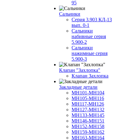
95
Сальники
Серия 3.903 КЛ-13
вып. 0-1
Сальники
набивные серия
5.900-2
Сальники
нажимные серия
5.900-3
Клапан "Захлопка"
Клапан Захлопка
Закладные детали
МН101-МН104
МН105-МН116
МН117-МН126
МН127-МН132
МН133-МН145
МН146-МН151
МН152-МН158
МН159-МН162
МН163-МН164