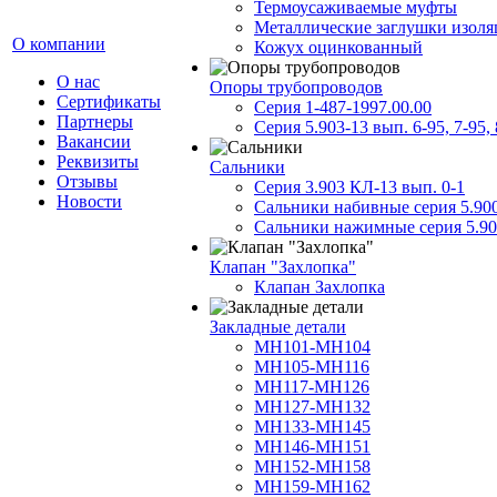
Термоусаживаемые муфты
Металлические заглушки изол
О компании
Кожух оцинкованный
О нас
Опоры трубопроводов
Сертификаты
Серия 1-487-1997.00.00
Партнеры
Серия 5.903-13 вып. 6-95, 7-95, 
Вакансии
Реквизиты
Сальники
Отзывы
Серия 3.903 КЛ-13 вып. 0-1
Новости
Сальники набивные серия 5.90
Сальники нажимные серия 5.90
Клапан "Захлопка"
Клапан Захлопка
Закладные детали
МН101-МН104
МН105-МН116
МН117-МН126
МН127-МН132
МН133-МН145
МН146-МН151
МН152-МН158
МН159-МН162