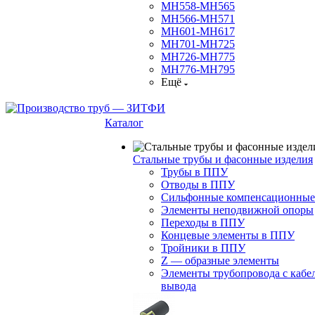
МН558-МН565
МН566-МН571
МН601-МН617
МН701-МН725
МН726-МН775
МН776-МН795
Ещё
Каталог
Стальные трубы и фасонные изделия
Трубы в ППУ
Отводы в ППУ
Сильфонные компенсационные
Элементы неподвижной опоры
Переходы в ППУ
Концевые элементы в ППУ
Тройники в ППУ
Z — образные элементы
Элементы трубопровода с кабе
вывода