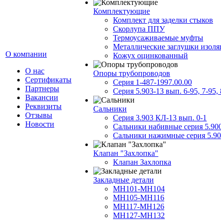
Комплектующие
Комплект для заделки стыков
Скорлупа ППУ
Термоусаживаемые муфты
Металлические заглушки изол
О компании
Кожух оцинкованный
О нас
Опоры трубопроводов
Сертификаты
Серия 1-487-1997.00.00
Партнеры
Серия 5.903-13 вып. 6-95, 7-95, 
Вакансии
Реквизиты
Сальники
Отзывы
Серия 3.903 КЛ-13 вып. 0-1
Новости
Сальники набивные серия 5.90
Сальники нажимные серия 5.90
Клапан "Захлопка"
Клапан Захлопка
Закладные детали
МН101-МН104
МН105-МН116
МН117-МН126
МН127-МН132