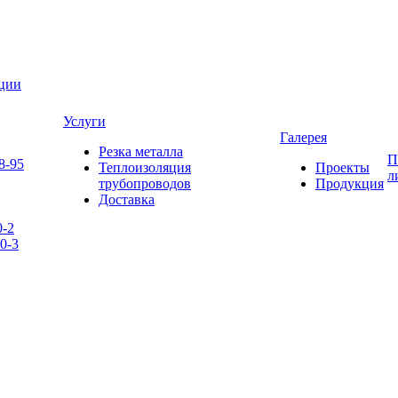
яции
Услуги
Галерея
Резка металла
П
8-95
Теплоизоляция
Проекты
л
трубопроводов
Продукция
Доставка
0-2
0-3