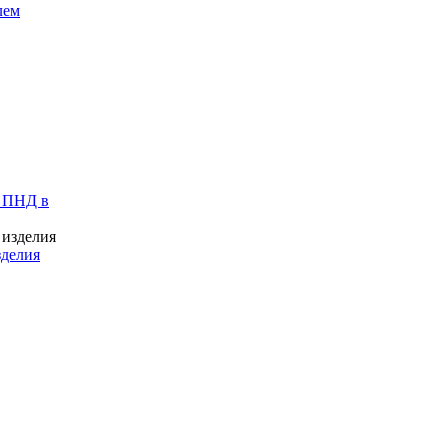
лем
 ПНД в
зделия