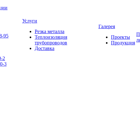
яции
Услуги
Галерея
Резка металла
П
8-95
Теплоизоляция
Проекты
л
трубопроводов
Продукция
Доставка
0-2
0-3