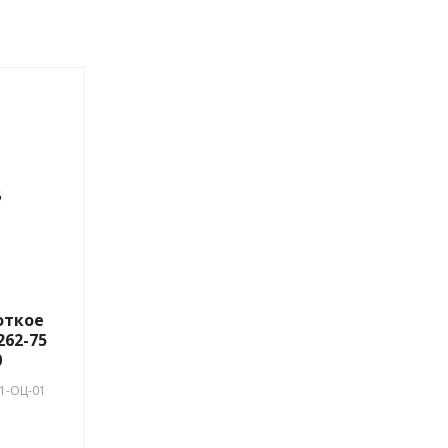
0732-
29664-
откое
262-75
0
1-ОЦ-01