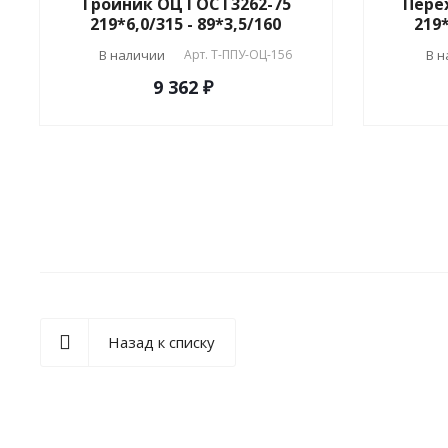
Тройник ОЦ ГОСТ3262-75
Пере
219*6,0/315 - 89*3,5/160
219*
В наличии
Арт.
T-ППУ-ОЦ-156
В 
9 362 ₽
Назад к списку