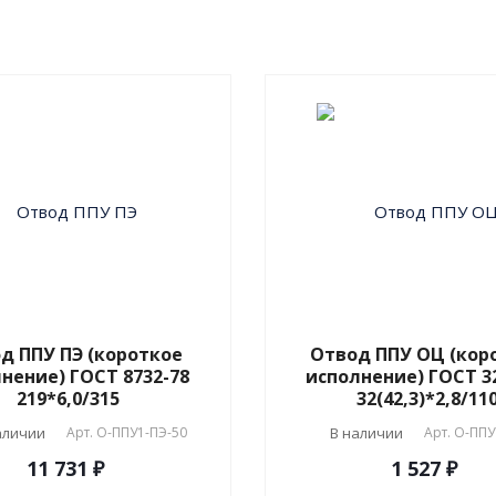
соответствии с
ГОСТ 3
2020
и СТ 4937-001-189
04.
д ППУ ПЭ (короткое
Отвод ППУ ОЦ (кор
нение) ГОСТ 8732-78
исполнение) ГОСТ 3
219*6,0/315
32(42,3)*2,8/11
аличии
Арт.
О-ППУ1-ПЭ-50
В наличии
Арт.
О-ППУ
11 731 ₽
1 527 ₽