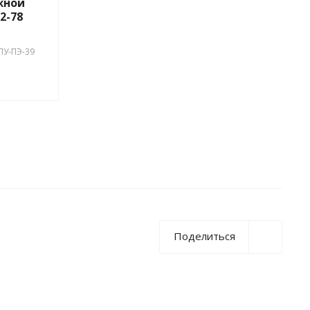
жной
2-78
ПУ-ПЭ-39
Поделиться