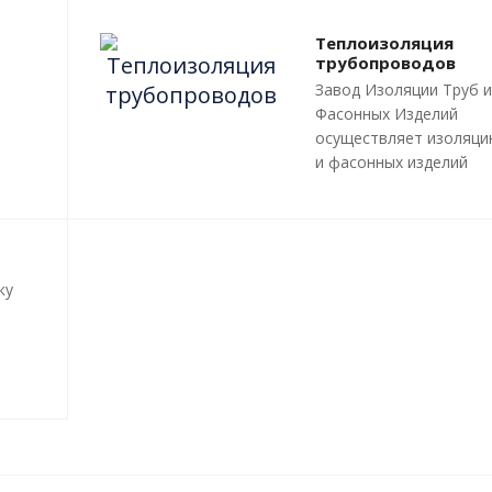
Теплоизоляция
трубопроводов
Завод Изоляции Труб и
Фасонных Изделий
осуществляет изоляци
и фасонных изделий
пенополиуретаном (ПП
методом «труба в тру
трубопроводов и инже
сетей любой сложност
профиля, с рабочей
ку
температурой теплоно
до 140 градусов С.
Все работы, производ
 и
в рамках мероприятий 
ния
изоляции труб и
трубопроводной армат
производятся в строг