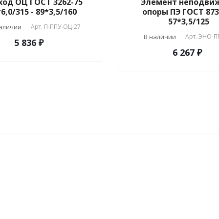
ход ОЦ ГОСТ 3262-75
Элемент неподви
6,0/315 - 89*3,5/160
опоры ПЭ ГОСТ 873
57*3,5/125
наличии
Арт.
П-ППУ-ОЦ-27
В наличии
Арт.
ЭНО-П
5 836 ₽
6 267 ₽