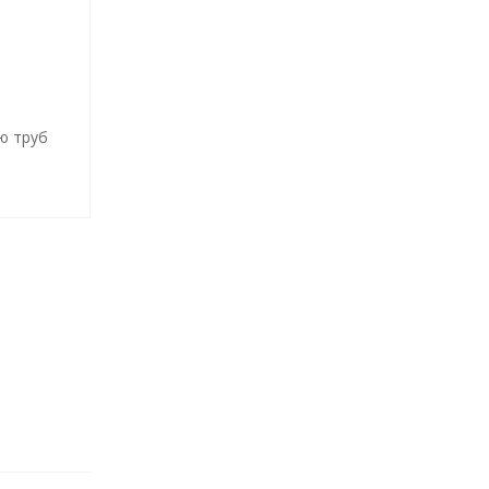
ю труб
У)
бе»для
нерных
и,
сителя
ящиеся
по
уры,
ом