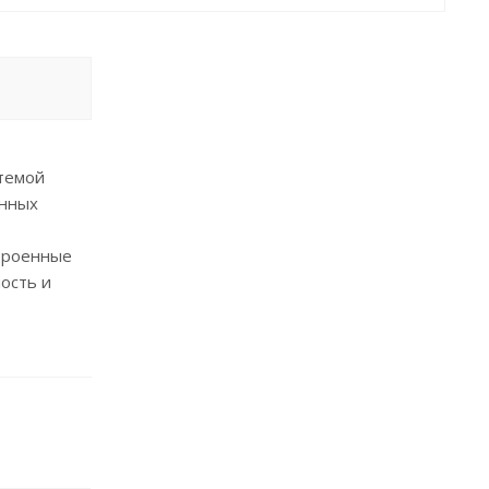
стемой
енных
строенные
ость и