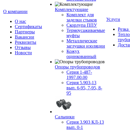
Комплектующие
О компании
Комплект для
Услуги
заделки стыков
О нас
Скорлупа ППУ
Сертификаты
Резка
Термоусаживаемые
Партнеры
Тепло
муфты
Вакансии
трубо
Металлические
Реквизиты
Доста
заглушки изоляции
Отзывы
Кожух
Новости
оцинкованный
Опоры трубопроводов
Серия 1-487-
1997.00.00
Серия 5.903-13
вып. 6-95, 7-95, 8-
95
Сальники
Серия 3.903 КЛ-13
вып. 0-1