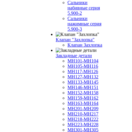
Сальники
набивные серия
5.900-2
Сальники
нажимные серия
5.900-3
Клапан "Захлопка"
Клапан Захлопка
Закладные детали
МН101-МН104
МН105-МН116
МН117-МН126
МН127-МН132
МН133-МН145
МН146-МН151
МН152-МН158
МН159-МН162
МН163-МН164
МН201-МН209
МН210-МН217
МН218-МН222
МН223-МН228
МН301-МН305