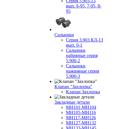
Серия 5.903-13
вып. 6-95, 7-95, 8-
95
Сальники
Серия 3.903 КЛ-13
вып. 0-1
Сальники
набивные серия
5.900-2
Сальники
нажимные серия
5.900-3
Клапан "Захлопка"
Клапан Захлопка
Закладные детали
МН101-МН104
МН105-МН116
МН117-МН126
МН127-МН132
МН133-МН145