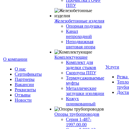
Прочистка ГОФР
ППУ
Железобетонные изделия
Опорная подушка
Канал
непроходной
Неподвижная
щитовая опора
Комплектующие
О компании
Комплект для
Услуги
заделки стыков
О нас
Скорлупа ППУ
Сертификаты
Резка
Термоусаживаемые
Партнеры
Тепло
муфты
Вакансии
трубо
Металлические
Реквизиты
Доста
заглушки изоляции
Отзывы
Кожух
Новости
оцинкованный
Опоры трубопроводов
Серия 1-487-
1997.00.00