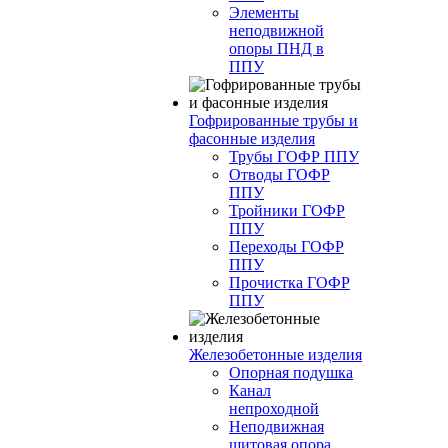
Элементы
неподвижной
опоры ПНД в
ППУ
Гофрированные трубы и
фасонные изделия
Трубы ГОФР ППУ
Отводы ГОФР
ППУ
Тройники ГОФР
ППУ
Переходы ГОФР
ППУ
Прочистка ГОФР
ППУ
Железобетонные изделия
Опорная подушка
Канал
непроходной
Неподвижная
щитовая опора