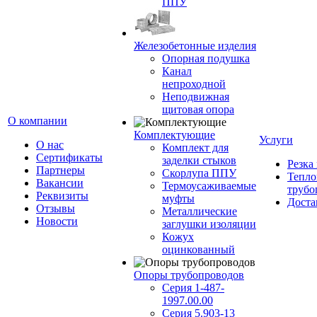
ППУ
Железобетонные изделия
Опорная подушка
Канал
непроходной
Неподвижная
щитовая опора
О компании
Комплектующие
Услуги
О нас
Комплект для
Сертификаты
заделки стыков
Резка
Партнеры
Скорлупа ППУ
Тепло
Вакансии
Термоусаживаемые
трубо
Реквизиты
муфты
Доста
Отзывы
Металлические
Новости
заглушки изоляции
Кожух
оцинкованный
Опоры трубопроводов
Серия 1-487-
1997.00.00
Серия 5.903-13