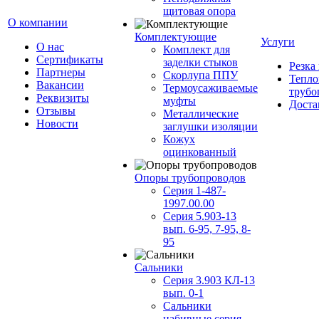
щитовая опора
О компании
Комплектующие
Услуги
О нас
Комплект для
Сертификаты
заделки стыков
Резка
Партнеры
Скорлупа ППУ
Тепло
Вакансии
Термоусаживаемые
трубо
Реквизиты
муфты
Доста
Отзывы
Металлические
Новости
заглушки изоляции
Кожух
оцинкованный
Опоры трубопроводов
Серия 1-487-
1997.00.00
Серия 5.903-13
вып. 6-95, 7-95, 8-
95
Сальники
Серия 3.903 КЛ-13
вып. 0-1
Сальники
набивные серия