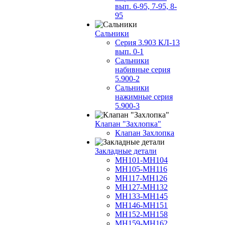
вып. 6-95, 7-95, 8-
95
Сальники
Серия 3.903 КЛ-13
вып. 0-1
Сальники
набивные серия
5.900-2
Сальники
нажимные серия
5.900-3
Клапан "Захлопка"
Клапан Захлопка
Закладные детали
МН101-МН104
МН105-МН116
МН117-МН126
МН127-МН132
МН133-МН145
МН146-МН151
МН152-МН158
МН159-МН162