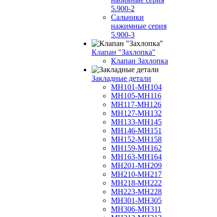
5.900-2
Сальники
нажимные серия
5.900-3
Клапан "Захлопка"
Клапан Захлопка
Закладные детали
МН101-МН104
МН105-МН116
МН117-МН126
МН127-МН132
МН133-МН145
МН146-МН151
МН152-МН158
МН159-МН162
МН163-МН164
МН201-МН209
МН210-МН217
МН218-МН222
МН223-МН228
МН301-МН305
МН306-МН311