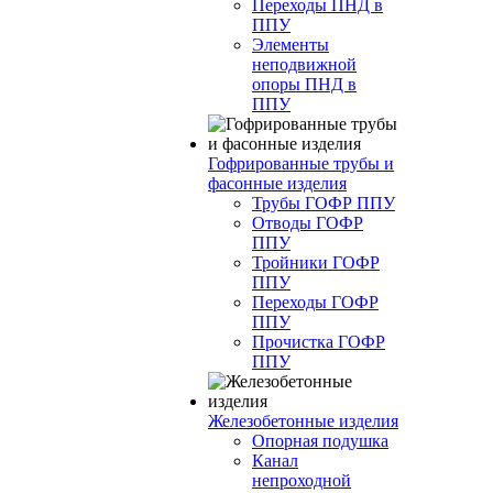
Переходы ПНД в
ППУ
Элементы
неподвижной
опоры ПНД в
ППУ
Гофрированные трубы и
фасонные изделия
Трубы ГОФР ППУ
Отводы ГОФР
ППУ
Тройники ГОФР
ППУ
Переходы ГОФР
ППУ
Прочистка ГОФР
ППУ
Железобетонные изделия
Опорная подушка
Канал
непроходной