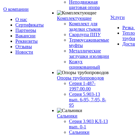
Неподвижная
щитовая опора
О компании
Услуги
Комплектующие
О нас
Комплект для
Сертификаты
Резка
заделки стыков
Партнеры
Тепло
Скорлупа ППУ
Вакансии
трубо
Термоусаживаемые
Реквизиты
Доста
муфты
Отзывы
Металлические
Новости
заглушки изоляции
Кожух
оцинкованный
Опоры трубопроводов
Серия 1-487-
1997.00.00
Серия 5.903-13
вып. 6-95, 7-95, 8-
95
Сальники
Серия 3.903 КЛ-13
вып. 0-1
Сальники