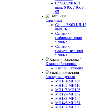
Серия 5.903-13
вып. 6-95, 7-95, 8-
95
Сальники
Серия 3.903 КЛ-13
вып. 0-1
Сальники
набивные серия
5.900-2
Сальники
нажимные серия
5.900-3
Клапан "Захлопка"
Клапан Захлопка
Закладные детали
МН101-МН104
МН105-МН116
МН117-МН126
МН127-МН132
МН133-МН145
МН146-МН151
МН152-МН158