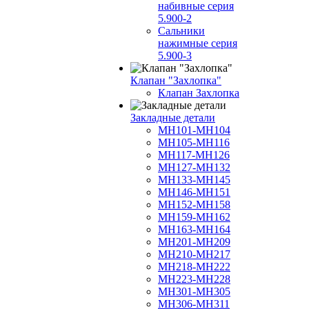
набивные серия
5.900-2
Сальники
нажимные серия
5.900-3
Клапан "Захлопка"
Клапан Захлопка
Закладные детали
МН101-МН104
МН105-МН116
МН117-МН126
МН127-МН132
МН133-МН145
МН146-МН151
МН152-МН158
МН159-МН162
МН163-МН164
МН201-МН209
МН210-МН217
МН218-МН222
МН223-МН228
МН301-МН305
МН306-МН311