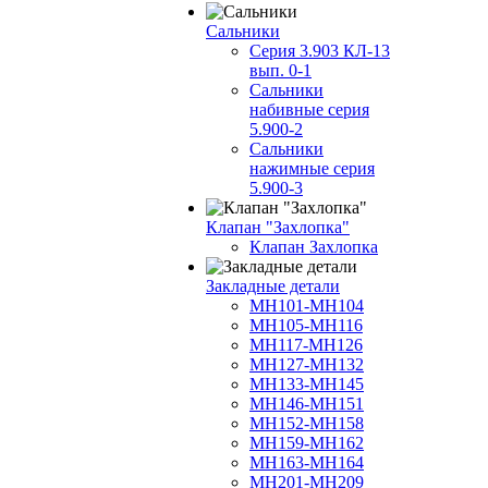
Сальники
Серия 3.903 КЛ-13
вып. 0-1
Сальники
набивные серия
5.900-2
Сальники
нажимные серия
5.900-3
Клапан "Захлопка"
Клапан Захлопка
Закладные детали
МН101-МН104
МН105-МН116
МН117-МН126
МН127-МН132
МН133-МН145
МН146-МН151
МН152-МН158
МН159-МН162
МН163-МН164
МН201-МН209