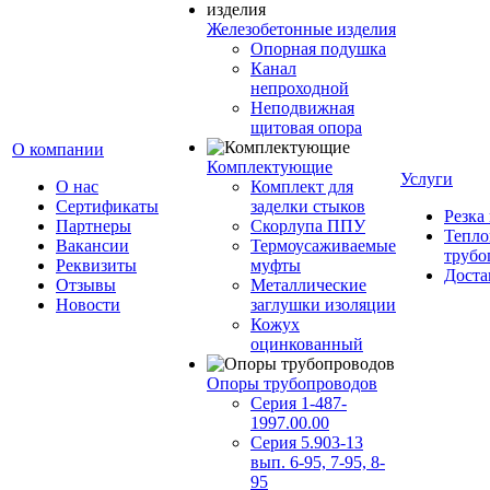
Железобетонные изделия
Опорная подушка
Канал
непроходной
Неподвижная
щитовая опора
О компании
Комплектующие
Услуги
О нас
Комплект для
Сертификаты
заделки стыков
Резка
Партнеры
Скорлупа ППУ
Тепло
Вакансии
Термоусаживаемые
трубо
Реквизиты
муфты
Доста
Отзывы
Металлические
Новости
заглушки изоляции
Кожух
оцинкованный
Опоры трубопроводов
Серия 1-487-
1997.00.00
Серия 5.903-13
вып. 6-95, 7-95, 8-
95