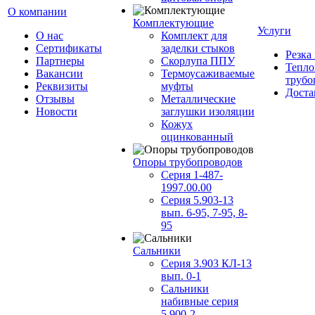
О компании
Комплектующие
Услуги
О нас
Комплект для
Сертификаты
заделки стыков
Резка
Партнеры
Скорлупа ППУ
Тепло
Вакансии
Термоусаживаемые
трубо
Реквизиты
муфты
Доста
Отзывы
Металлические
Новости
заглушки изоляции
Кожух
оцинкованный
Опоры трубопроводов
Серия 1-487-
1997.00.00
Серия 5.903-13
вып. 6-95, 7-95, 8-
95
Сальники
Серия 3.903 КЛ-13
вып. 0-1
Сальники
набивные серия
5.900-2