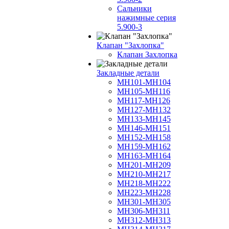
Сальники
нажимные серия
5.900-3
Клапан "Захлопка"
Клапан Захлопка
Закладные детали
МН101-МН104
МН105-МН116
МН117-МН126
МН127-МН132
МН133-МН145
МН146-МН151
МН152-МН158
МН159-МН162
МН163-МН164
МН201-МН209
МН210-МН217
МН218-МН222
МН223-МН228
МН301-МН305
МН306-МН311
МН312-МН313