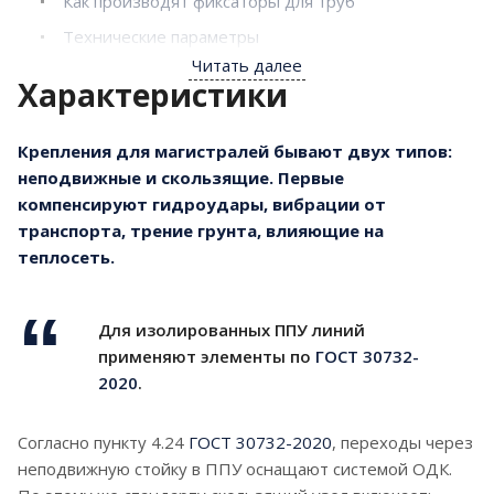
Как производят фиксаторы для труб
Технические параметры
Читать далее
Почему стойки стоит заказать в «Зитфи»
Характеристики
Габариты
Масса элемента
Крепления для магистралей бывают двух типов:
неподвижные и скользящие. Первые
Перевозка
компенсируют гидроудары, вибрации от
Складирование
транспорта, трение грунта, влияющие на
Как выбирать
теплосеть.
Советы по монтажу
Купить крепления производства ООО «Зитфи»
Для изолированных ППУ линий
в
Санкт-Петербурге.
применяют элементы по
ГОСТ 30732-
Изделия от производителя «Зитфи»
2020
.
ООО «Завод по изоляции труб и фасонных
Согласно пункту 4.24
ГОСТ 30732-2020
, переходы через
изделий» много лет изготавливает опоры
неподвижную стойку в ППУ оснащают системой ОДК.
трубопроводов ППУ.
Это обязательные детали