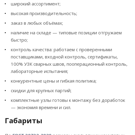
широкий ассортимент;
Бескорпусные. Делятся на подвижные и
высокая производительность;
неподвижные.
заказ в любых объёмах;
Корпусные приварные. Крепятся сваркой.
наличие на складе — типовые позиции отгружаем
быстро;
Корпусные хомутовые. С плоским или круглым
хомутом.
контроль качества: работаем с проверенными
поставщиками, входной контроль, сертификаты,
Под отвод. Для изгибов магистрали.
100% УЗК сварных швов, пооперационный контроль,
Для вертикальных участков.
лабораторные испытания;
Щитовые. При проходе сквозь стены.
конкурентные цены и гибкая политика;
скидки для крупных партий;
Опора для ппу труб по выгодной цене доступна на
комплектные узлы готовы к монтажу без доработок
нашем сайте. Стоимость рассчитывают
— экономия времени и сил.
самостоятельно или с менеджерами.
Габариты