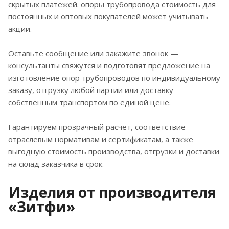
проволокой или укладывают в контейнеры.
скрытых платежей. опоры трубопровода стоимость для
постоянных и оптовых покупателей может учитывать
Неподвижные и скользящие элементы можно
акции.
держать на открытой площадке.
Оставьте сообщение или закажите звонок —
Как выбирать
консультанты свяжутся и подготовят предложение на
изготовление опор трубопроводов по индивидуальному
При выборе поставщика стоек для
заказу, отгрузку любой партии или доставку
магистральных сетей стоит узнать об
собственным транспортом по единой цене.
изготовителе:
Гарантируем прозрачный расчёт, соответствие
стаж на рынке;
отраслевым нормативам и сертификатам, а также
выгодную стоимость производства, отгрузки и доставки
клиенты, уже использующие продукцию;
на склад заказчика в срок.
отзывы;
Изделия от производителя
номенклатура;
«Зитфи»
возможность выпуска по индивидуальным
чертежам;