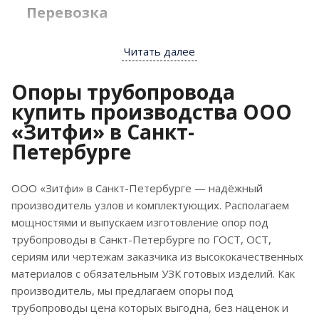
Перевозка
Читать далее
Крепёжные детали транспортируют
любым видом транспорта: ж/д,
Опоры трубопровода
водным, авто. Доставка
купить производства ООО
выполняется по нормам завода и
«Зитфи» в Санкт-
межотраслевым правилам.
Петербурге
Стоимость перевозки стандартного изделия не
превысит среднего уровня в Санкт-Петербурге.
ООО «Зитфи» в Санкт-Петербурге — надёжный
производитель узлов и комплектующих. Располагаем
Хранение
мощностями и выпускаем изготовление опор под
трубопроводы в Санкт-Петербурге по ГОСТ, ОСТ,
Для погрузки/выгрузки металлических
сериям или чертежам заказчика из высококачественных
фиксаторов (включая тяжёлые) используют
материалов с обязательным УЗК готовых изделий. Как
инвентарные траверсы и мягкие стропы.
производитель, мы предлагаем опоры под
Сбрасывать запрещено. Детали связывают
трубопроводы цена которых выгодна, без наценок и