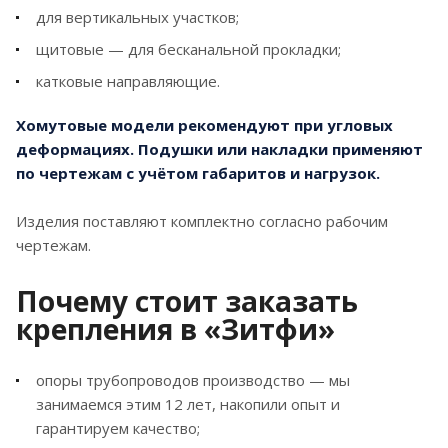
технологические линии на заводах;
для вертикальных участков;
ЖКХ-сети;
щитовые — для бесканальной прокладки;
арматура АЭС;
катковые направляющие.
арматура ТЭС;
Хомутовые модели рекомендуют при угловых
газо- и нефтепроводы.
деформациях. Подушки или накладки применяют
по чертежам с учётом габаритов и нагрузок.
Мы используем только
Изделия поставляют комплектно согласно рабочим
качественные комплектующие для
чертежам.
надёжной работы даже в суровом
климате. Продукция имеет высокие
Почему стоит заказать
параметры и гарантию.
крепления в «Зитфи»
опоры трубопроводов производство — мы
занимаемся этим 12 лет, накопили опыт и
При монтаже линий применяют несколько
гарантируем качество;
видов конструкций: