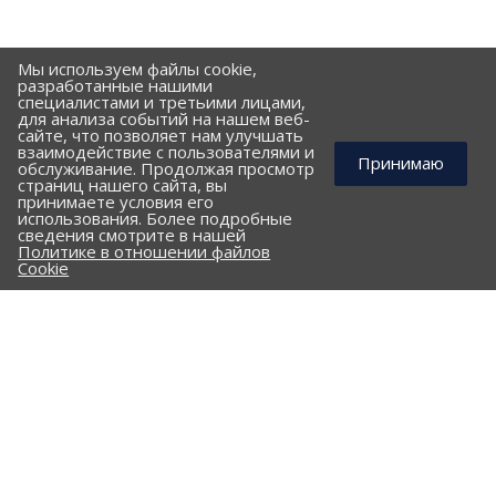
Мы используем файлы cookie,
разработанные нашими
специалистами и третьими лицами,
для анализа событий на нашем веб-
сайте, что позволяет нам улучшать
взаимодействие с пользователями и
Принимаю
обслуживание. Продолжая просмотр
страниц нашего сайта, вы
принимаете условия его
использования. Более подробные
КОМПАНИЯ
сведения смотрите в нашей
Политике в отношении файлов
ПОРТФОЛИО
Cookie
ПРАЙС-ЛИСТ
КЛИЕНТАМ
КАТАЛОГ
Стальные трубы и фасонные изделия
ПНД трубы и фасонные изделия
Гофрированные трубы и фасонные изделия