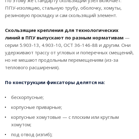
По этому же стандарту скользящий узел включает:
при прокладке инженерных сетей. Они
ППУ-изоляцию, стальную трубу, оболочку, хомуты,
воспринимают вес магистрали и
резиновую прокладку и сам скользящий элемент.
распределяют его на основания или грунт.
Ниже расскажем о типах линий, различающихся по
Скользящие крепления для технологических
монтажу и характеристикам. Для каждой
линий в ППУ выпускают по разным нормативам
—
разновидности нужны свои фиксаторы, и
серии 5.903-13, 4.903-10, ОСТ 36-146-88 и другим. Они
стоимость отличается.
удерживают трассу от угловых и поперечных смещений,
но не мешают продольным перемещениям (из-за
Крепление удерживает трассу в заданном
теплового расширения).
положении. При перекачке сред возникают
колебания, и гасящие элементы снижают их.
По конструкции фиксаторы делятся на:
бескорпусные;
корпусные приварные;
Фиксаторы делят по виду и назначению,
корпусные хомутовые — с плоским или круглым
сфера их применения обширна. Их ставят для
хомутом;
удержания таких коммуникаций:
под отвод (изгиб);