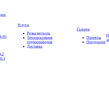
яции
Услуги
Галерея
Резка металла
П
8-95
Теплоизоляция
Проекты
л
трубопроводов
Продукция
Доставка
0-2
0-3