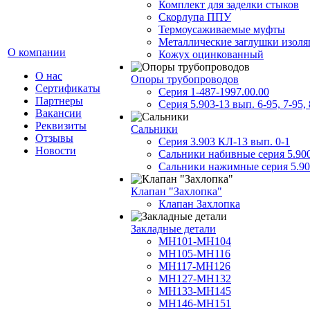
Комплект для заделки стыков
Скорлупа ППУ
Термоусаживаемые муфты
Металлические заглушки изол
О компании
Кожух оцинкованный
О нас
Опоры трубопроводов
Сертификаты
Серия 1-487-1997.00.00
Партнеры
Серия 5.903-13 вып. 6-95, 7-95, 
Вакансии
Реквизиты
Сальники
Отзывы
Серия 3.903 КЛ-13 вып. 0-1
Новости
Сальники набивные серия 5.90
Сальники нажимные серия 5.90
Клапан "Захлопка"
Клапан Захлопка
Закладные детали
МН101-МН104
МН105-МН116
МН117-МН126
МН127-МН132
МН133-МН145
МН146-МН151