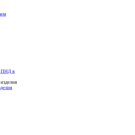
лем
 ПНД в
зделия