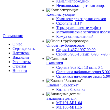
Канал непроходной
Неподвижная щитовая опора
Комплектующие
Комплект для заделки стыков
Скорлупа ППУ
Термоусаживаемые муфты
Металлические заглушки изол
О компании
Кожух оцинкованный
О нас
Опоры трубопроводов
Сертификаты
Серия 1-487-1997.00.00
Партнеры
Серия 5.903-13 вып. 6-95, 7-95, 
Вакансии
Реквизиты
Сальники
Отзывы
Серия 3.903 КЛ-13 вып. 0-1
Новости
Сальники набивные серия 5.90
Сальники нажимные серия 5.90
Клапан "Захлопка"
Клапан Захлопка
Закладные детали
МН101-МН104
МН105-МН116