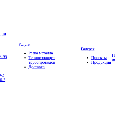
яции
Услуги
Галерея
Резка металла
П
8-95
Теплоизоляция
Проекты
л
трубопроводов
Продукция
Доставка
0-2
0-3