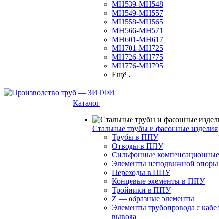
МН539-МН548
МН549-МН557
МН558-МН565
МН566-МН571
МН601-МН617
МН701-МН725
МН726-МН775
МН776-МН795
Ещё
Каталог
Стальные трубы и фасонные изделия
Трубы в ППУ
Отводы в ППУ
Сильфонные компенсационные
Элементы неподвижной опоры
Переходы в ППУ
Концевые элементы в ППУ
Тройники в ППУ
Z — образные элементы
Элементы трубопровода с кабе
вывода