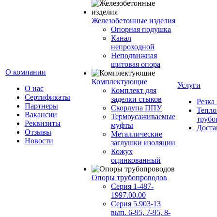
Железобетонные изделия
Опорная подушка
Канал
непроходной
Неподвижная
щитовая опора
О компании
Комплектующие
Услуги
О нас
Комплект для
Сертификаты
заделки стыков
Резка
Партнеры
Скорлупа ППУ
Тепло
Вакансии
Термоусаживаемые
трубо
Реквизиты
муфты
Доста
Отзывы
Металлические
Новости
заглушки изоляции
Кожух
оцинкованный
Опоры трубопроводов
Серия 1-487-
1997.00.00
Серия 5.903-13
вып. 6-95, 7-95, 8-