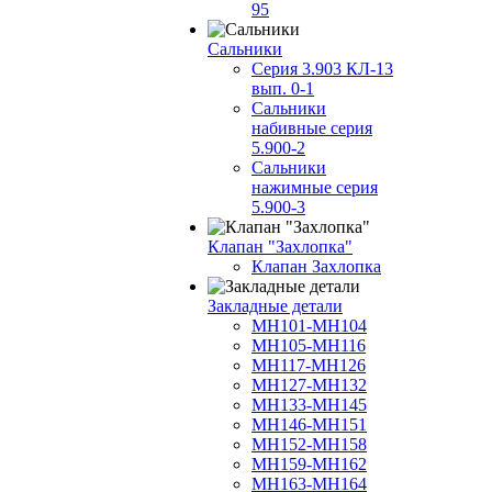
95
Сальники
Серия 3.903 КЛ-13
вып. 0-1
Сальники
набивные серия
5.900-2
Сальники
нажимные серия
5.900-3
Клапан "Захлопка"
Клапан Захлопка
Закладные детали
МН101-МН104
МН105-МН116
МН117-МН126
МН127-МН132
МН133-МН145
МН146-МН151
МН152-МН158
МН159-МН162
МН163-МН164