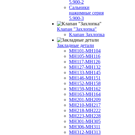
5.900-2
Сальники
нажимные серия
5.900-3
Клапан "Захлопка"
Клапан Захлопка
Закладные детали
МН101-МН104
МН105-МН116
МН117-МН126
МН127-МН132
МН133-МН145
МН146-МН151
МН152-МН158
МН159-МН162
МН163-МН164
МН201-МН209
МН210-МН217
МН218-МН222
МН223-МН228
МН301-МН305
МН306-МН311
МН312-МН313