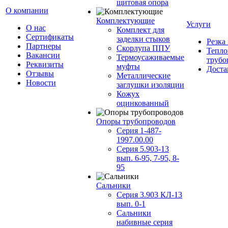
щитовая опора
О компании
Комплектующие
Услуги
О нас
Комплект для
Сертификаты
заделки стыков
Резка
Партнеры
Скорлупа ППУ
Тепло
Вакансии
Термоусаживаемые
трубо
Реквизиты
муфты
Доста
Отзывы
Металлические
Новости
заглушки изоляции
Кожух
оцинкованный
Опоры трубопроводов
Серия 1-487-
1997.00.00
Серия 5.903-13
вып. 6-95, 7-95, 8-
95
Сальники
Серия 3.903 КЛ-13
вып. 0-1
Сальники
набивные серия