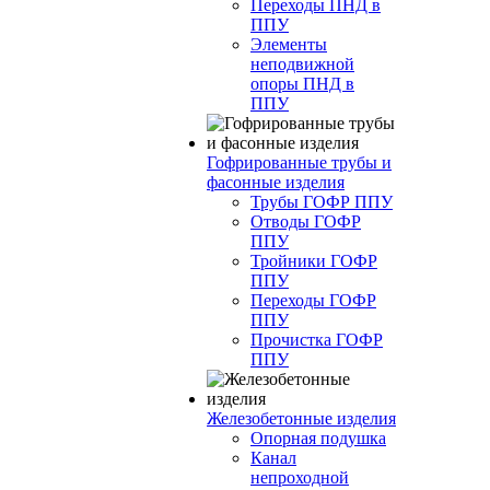
Переходы ПНД в
ППУ
Элементы
неподвижной
опоры ПНД в
ППУ
Гофрированные трубы и
фасонные изделия
Трубы ГОФР ППУ
Отводы ГОФР
ППУ
Тройники ГОФР
ППУ
Переходы ГОФР
ППУ
Прочистка ГОФР
ППУ
Железобетонные изделия
Опорная подушка
Канал
непроходной