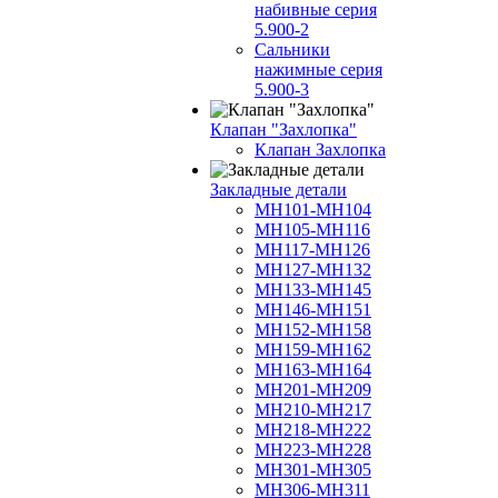
набивные серия
5.900-2
Сальники
нажимные серия
5.900-3
Клапан "Захлопка"
Клапан Захлопка
Закладные детали
МН101-МН104
МН105-МН116
МН117-МН126
МН127-МН132
МН133-МН145
МН146-МН151
МН152-МН158
МН159-МН162
МН163-МН164
МН201-МН209
МН210-МН217
МН218-МН222
МН223-МН228
МН301-МН305
МН306-МН311