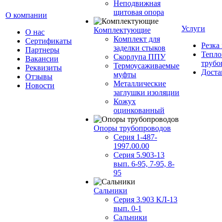
Неподвижная
щитовая опора
О компании
Услуги
Комплектующие
О нас
Комплект для
Сертификаты
Резка
заделки стыков
Партнеры
Тепло
Скорлупа ППУ
Вакансии
трубо
Термоусаживаемые
Реквизиты
Доста
муфты
Отзывы
Металлические
Новости
заглушки изоляции
Кожух
оцинкованный
Опоры трубопроводов
Серия 1-487-
1997.00.00
Серия 5.903-13
вып. 6-95, 7-95, 8-
95
Сальники
Серия 3.903 КЛ-13
вып. 0-1
Сальники