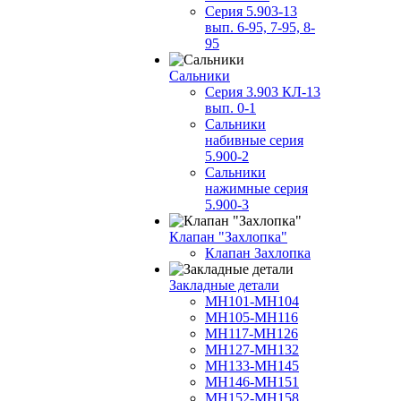
Серия 5.903-13
вып. 6-95, 7-95, 8-
95
Сальники
Серия 3.903 КЛ-13
вып. 0-1
Сальники
набивные серия
5.900-2
Сальники
нажимные серия
5.900-3
Клапан "Захлопка"
Клапан Захлопка
Закладные детали
МН101-МН104
МН105-МН116
МН117-МН126
МН127-МН132
МН133-МН145
МН146-МН151
МН152-МН158