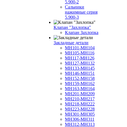
5.900-2
Сальники
нажимные серия
5.900-3
Клапан "Захлопка"
Клапан Захлопка
Закладные детали
МН101-МН104
МН105-МН116
МН117-МН126
МН127-МН132
МН133-МН145
МН146-МН151
МН152-МН158
МН159-МН162
МН163-МН164
МН201-МН209
МН210-МН217
МН218-МН222
МН223-МН228
МН301-МН305
МН306-МН311
МН312-МН313