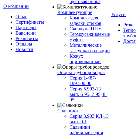
щитовая опора
О компании
Комплектующие
Услуги
О нас
Комплект для
Сертификаты
заделки стыков
Резка
Партнеры
Скорлупа ППУ
Тепло
Вакансии
Термоусаживаемые
трубо
Реквизиты
муфты
Доста
Отзывы
Металлические
Новости
заглушки изоляции
Кожух
оцинкованный
Опоры трубопроводов
Серия 1-487-
1997.00.00
Серия 5.903-13
вып. 6-95, 7-95, 8-
95
Сальники
Серия 3.903 КЛ-13
вып. 0-1
Сальники
набивные серия