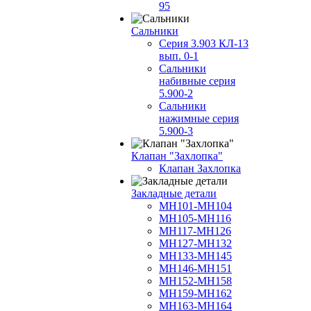
95
Сальники
Серия 3.903 КЛ-13
вып. 0-1
Сальники
набивные серия
5.900-2
Сальники
нажимные серия
5.900-3
Клапан "Захлопка"
Клапан Захлопка
Закладные детали
МН101-МН104
МН105-МН116
МН117-МН126
МН127-МН132
МН133-МН145
МН146-МН151
МН152-МН158
МН159-МН162
МН163-МН164