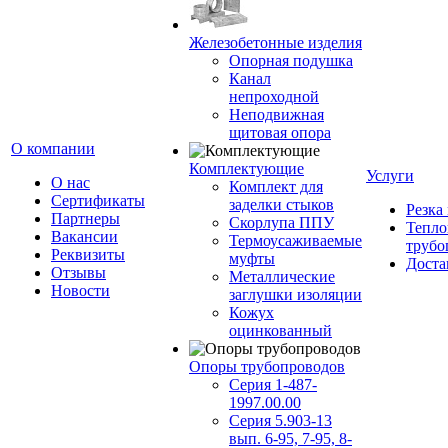
Железобетонные изделия
Опорная подушка
Канал
непроходной
Неподвижная
щитовая опора
О компании
Комплектующие
Услуги
О нас
Комплект для
Сертификаты
заделки стыков
Резка
Партнеры
Скорлупа ППУ
Тепло
Вакансии
Термоусаживаемые
трубо
Реквизиты
муфты
Доста
Отзывы
Металлические
Новости
заглушки изоляции
Кожух
оцинкованный
Опоры трубопроводов
Серия 1-487-
1997.00.00
Серия 5.903-13
вып. 6-95, 7-95, 8-