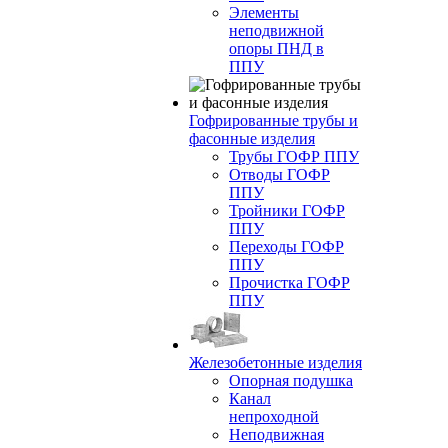
Элементы
неподвижной
опоры ПНД в
ППУ
Гофрированные трубы и
фасонные изделия
Трубы ГОФР ППУ
Отводы ГОФР
ППУ
Тройники ГОФР
ППУ
Переходы ГОФР
ППУ
Прочистка ГОФР
ППУ
Железобетонные изделия
Опорная подушка
Канал
непроходной
Неподвижная