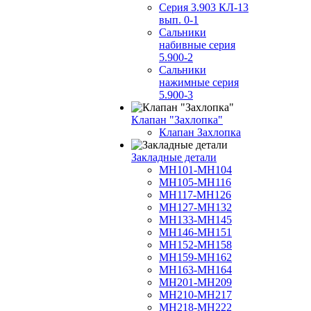
Серия 3.903 КЛ-13
вып. 0-1
Сальники
набивные серия
5.900-2
Сальники
нажимные серия
5.900-3
Клапан "Захлопка"
Клапан Захлопка
Закладные детали
МН101-МН104
МН105-МН116
МН117-МН126
МН127-МН132
МН133-МН145
МН146-МН151
МН152-МН158
МН159-МН162
МН163-МН164
МН201-МН209
МН210-МН217
МН218-МН222