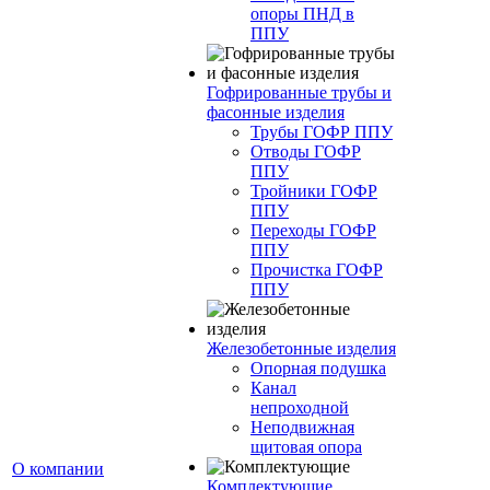
опоры ПНД в
ППУ
Гофрированные трубы и
фасонные изделия
Трубы ГОФР ППУ
Отводы ГОФР
ППУ
Тройники ГОФР
ППУ
Переходы ГОФР
ППУ
Прочистка ГОФР
ППУ
Железобетонные изделия
Опорная подушка
Канал
непроходной
Неподвижная
щитовая опора
О компании
Комплектующие