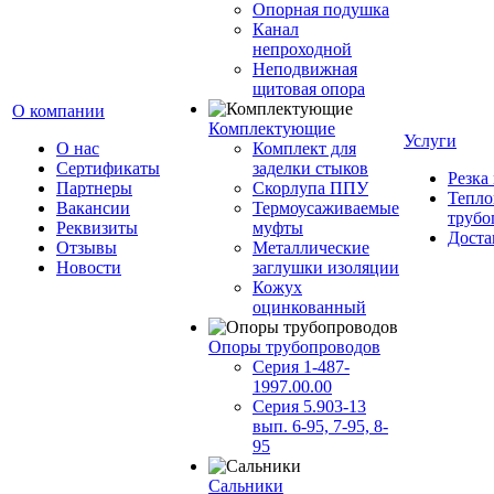
Опорная подушка
Канал
непроходной
Неподвижная
щитовая опора
О компании
Комплектующие
Услуги
О нас
Комплект для
Сертификаты
заделки стыков
Резка
Партнеры
Скорлупа ППУ
Тепло
Вакансии
Термоусаживаемые
трубо
Реквизиты
муфты
Доста
Отзывы
Металлические
Новости
заглушки изоляции
Кожух
оцинкованный
Опоры трубопроводов
Серия 1-487-
1997.00.00
Серия 5.903-13
вып. 6-95, 7-95, 8-
95
Сальники