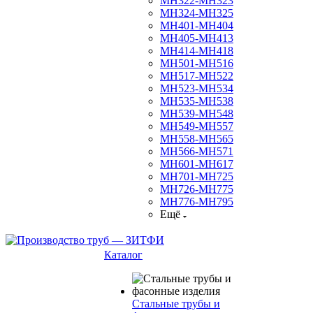
МН322-МН323
МН324-МН325
МН401-МН404
МН405-МН413
МН414-МН418
МН501-МН516
МН517-МН522
МН523-МН534
МН535-МН538
МН539-МН548
МН549-МН557
МН558-МН565
МН566-МН571
МН601-МН617
МН701-МН725
МН726-МН775
МН776-МН795
Ещё
Каталог
Стальные трубы и