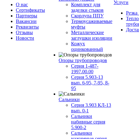
Услуги
О нас
Комплект для
Сертификаты
заделки стыков
Резка
Партнеры
Скорлупа ППУ
Тепло
Вакансии
Термоусаживаемые
трубо
Реквизиты
муфты
Доста
Отзывы
Металлические
Новости
заглушки изоляции
Кожух
оцинкованный
Опоры трубопроводов
Серия 1-487-
1997.00.00
Серия 5.903-13
вып. 6-95, 7-95, 8-
95
Сальники
Серия 3.903 КЛ-13
вып. 0-1
Сальники
набивные серия
5.900-2
Сальники
нажимные серия