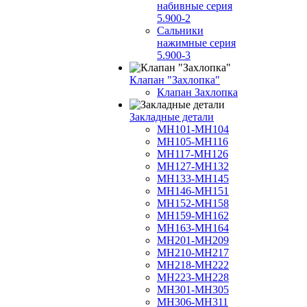
набивные серия
5.900-2
Сальники
нажимные серия
5.900-3
Клапан "Захлопка"
Клапан Захлопка
Закладные детали
МН101-МН104
МН105-МН116
МН117-МН126
МН127-МН132
МН133-МН145
МН146-МН151
МН152-МН158
МН159-МН162
МН163-МН164
МН201-МН209
МН210-МН217
МН218-МН222
МН223-МН228
МН301-МН305
МН306-МН311