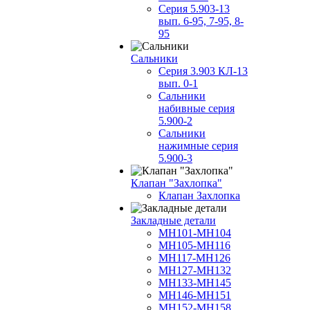
Серия 5.903-13
вып. 6-95, 7-95, 8-
95
Сальники
Серия 3.903 КЛ-13
вып. 0-1
Сальники
набивные серия
5.900-2
Сальники
нажимные серия
5.900-3
Клапан "Захлопка"
Клапан Захлопка
Закладные детали
МН101-МН104
МН105-МН116
МН117-МН126
МН127-МН132
МН133-МН145
МН146-МН151
МН152-МН158