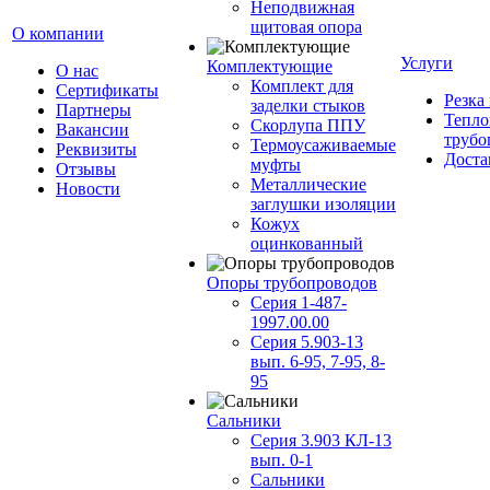
Неподвижная
щитовая опора
О компании
Услуги
Комплектующие
О нас
Комплект для
Сертификаты
Резка
заделки стыков
Партнеры
Тепло
Скорлупа ППУ
Вакансии
трубо
Термоусаживаемые
Реквизиты
Доста
муфты
Отзывы
Металлические
Новости
заглушки изоляции
Кожух
оцинкованный
Опоры трубопроводов
Серия 1-487-
1997.00.00
Серия 5.903-13
вып. 6-95, 7-95, 8-
95
Сальники
Серия 3.903 КЛ-13
вып. 0-1
Сальники