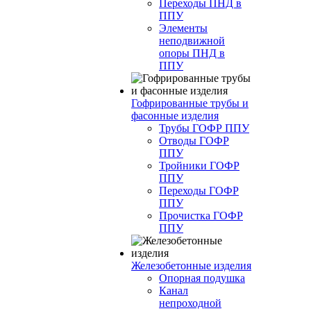
Переходы ПНД в
ППУ
Элементы
неподвижной
опоры ПНД в
ППУ
Гофрированные трубы и
фасонные изделия
Трубы ГОФР ППУ
Отводы ГОФР
ППУ
Тройники ГОФР
ППУ
Переходы ГОФР
ППУ
Прочистка ГОФР
ППУ
Железобетонные изделия
Опорная подушка
Канал
непроходной