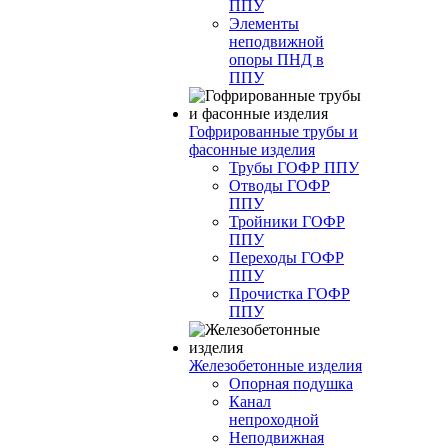
ППУ
Элементы
неподвижной
опоры ПНД в
ППУ
Гофрированные трубы и
фасонные изделия
Трубы ГОФР ППУ
Отводы ГОФР
ППУ
Тройники ГОФР
ППУ
Переходы ГОФР
ППУ
Прочистка ГОФР
ППУ
Железобетонные изделия
Опорная подушка
Канал
непроходной
Неподвижная