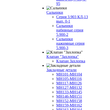
95
Сальники
Серия 3.903 КЛ-13
вып. 0-1
Сальники
набивные серия
5.900-2
Сальники
нажимные серия
5.900-3
Клапан "Захлопка"
Клапан Захлопка
Закладные детали
МН101-МН104
МН105-МН116
МН117-МН126
МН127-МН132
МН133-МН145
МН146-МН151
МН152-МН158
МН159-МН162
МН163-МН164