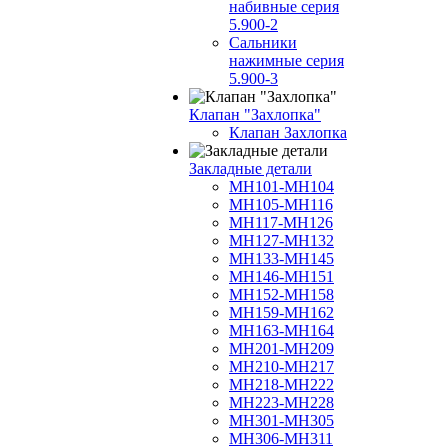
набивные серия
5.900-2
Сальники
нажимные серия
5.900-3
Клапан "Захлопка"
Клапан Захлопка
Закладные детали
МН101-МН104
МН105-МН116
МН117-МН126
МН127-МН132
МН133-МН145
МН146-МН151
МН152-МН158
МН159-МН162
МН163-МН164
МН201-МН209
МН210-МН217
МН218-МН222
МН223-МН228
МН301-МН305
МН306-МН311