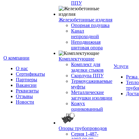
ППУ
Железобетонные изделия
Опорная подушка
Канал
непроходной
Неподвижная
щитовая опора
О компании
Комплектующие
Комплект для
Услуги
О нас
заделки стыков
Сертификаты
Скорлупа ППУ
Резка
Партнеры
Термоусаживаемые
Тепло
Вакансии
муфты
трубо
Реквизиты
Металлические
Доста
Отзывы
заглушки изоляции
Новости
Кожух
оцинкованный
Опоры трубопроводов
Серия 1-487-