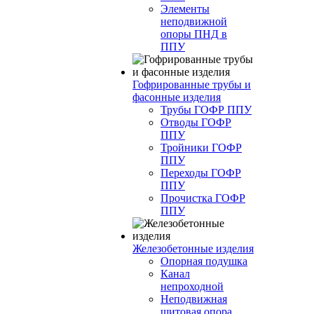
Элементы
неподвижной
опоры ПНД в
ППУ
Гофрированные трубы и
фасонные изделия
Трубы ГОФР ППУ
Отводы ГОФР
ППУ
Тройники ГОФР
ППУ
Переходы ГОФР
ППУ
Прочистка ГОФР
ППУ
Железобетонные изделия
Опорная подушка
Канал
непроходной
Неподвижная
щитовая опора