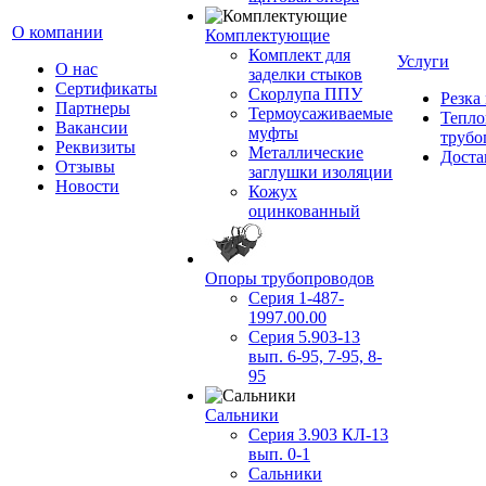
О компании
Комплектующие
Комплект для
Услуги
О нас
заделки стыков
Сертификаты
Скорлупа ППУ
Резка
Партнеры
Термоусаживаемые
Тепло
Вакансии
муфты
трубо
Реквизиты
Металлические
Доста
Отзывы
заглушки изоляции
Новости
Кожух
оцинкованный
Опоры трубопроводов
Серия 1-487-
1997.00.00
Серия 5.903-13
вып. 6-95, 7-95, 8-
95
Сальники
Серия 3.903 КЛ-13
вып. 0-1
Сальники