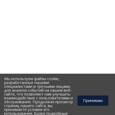
Мы используем файлы cookie,
разработанные нашими
специалистами и третьими лицами,
для анализа событий на нашем веб-
сайте, что позволяет нам улучшать
взаимодействие с пользователями и
Принимаю
обслуживание. Продолжая просмотр
страниц нашего сайта, вы
принимаете условия его
использования. Более подробные