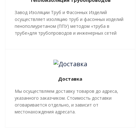
Теплоизоляция трубопроводов
Завод Изоляции Труб и Фасонных Изделий
осуществляет изоляцию труб и фасонных изделий
пенополиуретаном (ППУ) методом «труба в
трубе»для трубопроводов и инженерных сетей
любой сложности, профиля, с рабочей
температурой теплоносителя до 140 градусов С.
Все работы, производящиеся в рамках
мероприятий по изоляции труб и трубопроводной
арматуры, производятся в строгом соответствии с
Доставка
ГОСТ 30732-2020
и СТ 4937-001-18929664-04.
Мы осуществляем доставку товаров до адреса,
указанного заказчиком. Стоимость доставки
оговаривается отдельно, и зависит от
местонахождения адресата.