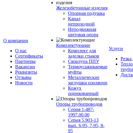
Железобетонные изделия
Опорная подушка
Канал
непроходной
Неподвижная
щитовая опора
О компании
Комплектующие
Услуги
О нас
Комплект для
Сертификаты
заделки стыков
Резка
Партнеры
Скорлупа ППУ
Тепло
Вакансии
Термоусаживаемые
трубо
Реквизиты
муфты
Доста
Отзывы
Металлические
Новости
заглушки изоляции
Кожух
оцинкованный
Опоры трубопроводов
Серия 1-487-
1997.00.00
Серия 5.903-13
вып. 6-95, 7-95, 8-
95