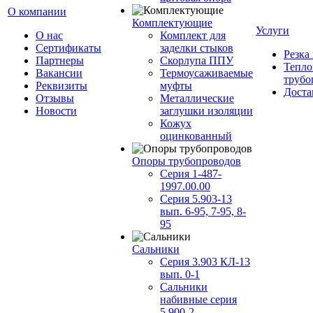
О компании
Комплектующие
Услуги
О нас
Комплект для
Сертификаты
заделки стыков
Резка
Партнеры
Скорлупа ППУ
Тепло
Вакансии
Термоусаживаемые
трубо
Реквизиты
муфты
Доста
Отзывы
Металлические
Новости
заглушки изоляции
Кожух
оцинкованный
Опоры трубопроводов
Серия 1-487-
1997.00.00
Серия 5.903-13
вып. 6-95, 7-95, 8-
95
Сальники
Серия 3.903 КЛ-13
вып. 0-1
Сальники
набивные серия
5.900-2