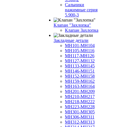
Сальники
нажимные серия
5.900-3
Клапан "Захлопка"
Клапан Захлопка
Закладные детали
МН101-МН104
МН105-МН116
МН117-МН126
МН127-МН132
МН133-МН145
МН146-МН151
МН152-МН158
МН159-МН162
МН163-МН164
МН201-МН209
МН210-МН217
МН218-МН222
МН223-МН228
МН301-МН305
МН306-МН311
МН312-МН313