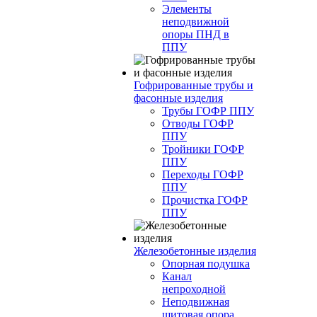
Элементы
неподвижной
опоры ПНД в
ППУ
Гофрированные трубы и
фасонные изделия
Трубы ГОФР ППУ
Отводы ГОФР
ППУ
Тройники ГОФР
ППУ
Переходы ГОФР
ППУ
Прочистка ГОФР
ППУ
Железобетонные изделия
Опорная подушка
Канал
непроходной
Неподвижная
щитовая опора