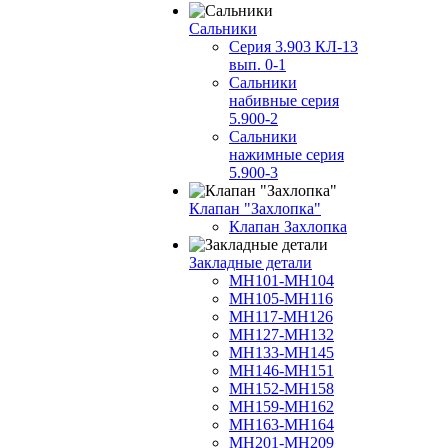
Сальники
Серия 3.903 КЛ-13
вып. 0-1
Сальники
набивные серия
5.900-2
Сальники
нажимные серия
5.900-3
Клапан "Захлопка"
Клапан Захлопка
Закладные детали
МН101-МН104
МН105-МН116
МН117-МН126
МН127-МН132
МН133-МН145
МН146-МН151
МН152-МН158
МН159-МН162
МН163-МН164
МН201-МН209