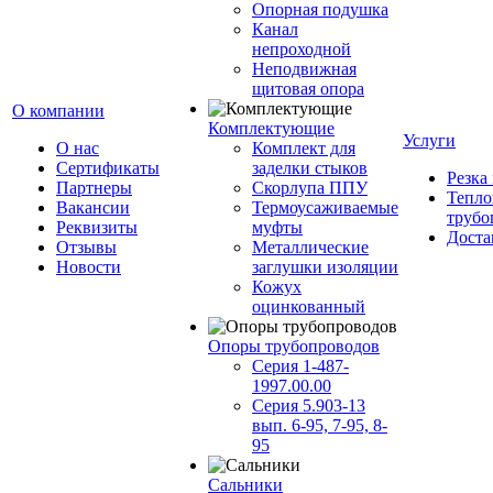
Опорная подушка
Канал
непроходной
Неподвижная
щитовая опора
О компании
Комплектующие
Услуги
О нас
Комплект для
Сертификаты
заделки стыков
Резка
Партнеры
Скорлупа ППУ
Тепло
Вакансии
Термоусаживаемые
трубо
Реквизиты
муфты
Доста
Отзывы
Металлические
Новости
заглушки изоляции
Кожух
оцинкованный
Опоры трубопроводов
Серия 1-487-
1997.00.00
Серия 5.903-13
вып. 6-95, 7-95, 8-
95
Сальники