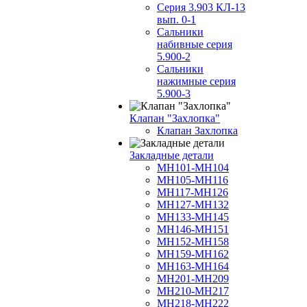
Серия 3.903 КЛ-13
вып. 0-1
Сальники
набивные серия
5.900-2
Сальники
нажимные серия
5.900-3
Клапан "Захлопка"
Клапан Захлопка
Закладные детали
МН101-МН104
МН105-МН116
МН117-МН126
МН127-МН132
МН133-МН145
МН146-МН151
МН152-МН158
МН159-МН162
МН163-МН164
МН201-МН209
МН210-МН217
МН218-МН222