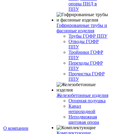
опоры ПНД в
ППУ
Гофрированные трубы и
фасонные изделия
Трубы ГОФР ППУ
Отводы ГОФР
ППУ
Тройники ГОФР
ППУ
Переходы ГОФР
ППУ
Прочистка ГОФР
ППУ
Железобетонные изделия
Опорная подушка
Канал
непроходной
Неподвижная
щитовая опора
О компании
Комплектующие