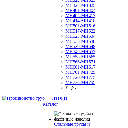
МН322-МН323
МН324-МН325
МН401-МН404
МН405-МН413
МН414-МН418
МН501-МН516
МН517-МН522
МН523-МН534
МН535-МН538
МН539-МН548
МН549-МН557
МН558-МН565
МН566-МН571
МН601-МН617
МН701-МН725
МН726-МН775
МН776-МН795
Ещё
Каталог
Стальные трубы и