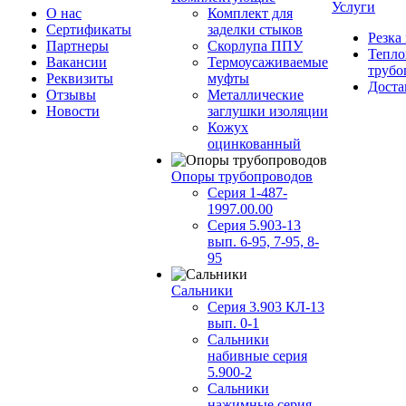
Услуги
О нас
Комплект для
Сертификаты
заделки стыков
Резка
Партнеры
Скорлупа ППУ
Тепло
Вакансии
Термоусаживаемые
трубо
Реквизиты
муфты
Доста
Отзывы
Металлические
Новости
заглушки изоляции
Кожух
оцинкованный
Опоры трубопроводов
Серия 1-487-
1997.00.00
Серия 5.903-13
вып. 6-95, 7-95, 8-
95
Сальники
Серия 3.903 КЛ-13
вып. 0-1
Сальники
набивные серия
5.900-2
Сальники
нажимные серия