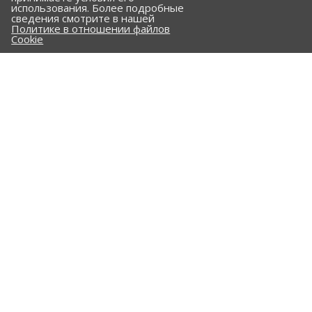
использования. Более подробные
КОМПАНИЯ
сведения смотрите в нашей
Политике в отношении файлов
ПОРТФОЛИО
Cookie
ПРАЙС-ЛИСТ
КЛИЕНТАМ
КАТАЛОГ
Стальные трубы и фасонные изделия
ПНД трубы и фасонные изделия
Гофрированные трубы и фасонные изделия
Железобетонные изделия
Комплектующие
Опоры трубопроводов
Сальники
Клапан "Захлопка"
Закладные детали