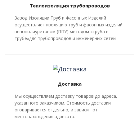
Теплоизоляция трубопроводов
Завод Изоляции Труб и Фасонных Изделий
осуществляет изоляцию труб и фасонных изделий
пенополиуретаном (ППУ) методом «труба в
трубе»для трубопроводов и инженерных сетей
любой сложности, профиля, с рабочей
температурой теплоносителя до 140 градусов С.
Все работы, производящиеся в рамках
мероприятий по изоляции труб и трубопроводной
арматуры, производятся в строгом соответствии с
Доставка
ГОСТ 30732-2020
и СТ 4937-001-18929664-04.
Мы осуществляем доставку товаров до адреса,
указанного заказчиком. Стоимость доставки
оговаривается отдельно, и зависит от
местонахождения адресата.