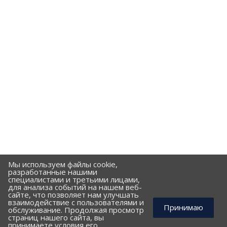
Мы используем файлы cookie,
разработанные нашими
специалистами и третьими лицами,
для анализа событий на нашем веб-
сайте, что позволяет нам улучшать
взаимодействие с пользователями и
Принимаю
обслуживание. Продолжая просмотр
страниц нашего сайта, вы
принимаете условия его