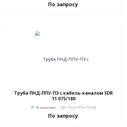
По зап
р
осу
Труба ПНД-ППУ-ПЭ с кабель-каналом SDR
11 075/180
В наличии
Арт.
ПНД-ППУ2-ПЭ-84
По зап
р
осу