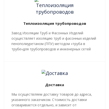
Теплоизоляция трубопроводов
Завод Изоляции Труб и Фасонных Изделий
осуществляет изоляцию труб и фасонных изделий
пенополиуретаном (ППУ) методом «труба в
трубе»для трубопроводов и инженерных сетей
любой сложности, профиля, с рабочей
температурой теплоносителя до 140 градусов С.
Все работы, производящиеся в рамках
мероприятий по изоляции труб и трубопроводной
арматуры, производятся в строгом соответствии с
Доставка
ГОСТ 30732-2020
и СТ 4937-001-18929664-04.
Мы осуществляем доставку товаров до адреса,
указанного заказчиком. Стоимость доставки
оговаривается отдельно, и зависит от