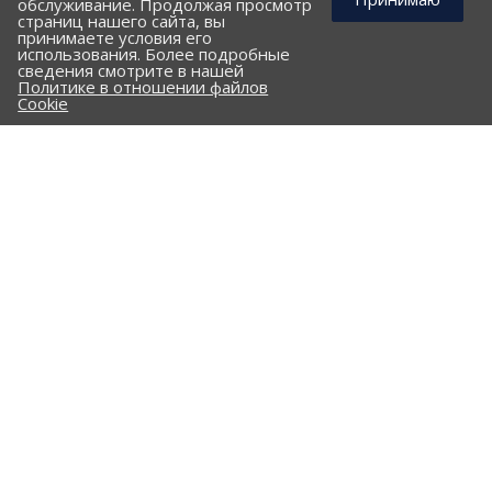
обслуживание. Продолжая просмотр
страниц нашего сайта, вы
принимаете условия его
использования. Более подробные
КОМПАНИЯ
сведения смотрите в нашей
Политике в отношении файлов
ПОРТФОЛИО
Cookie
ПРАЙС-ЛИСТ
КЛИЕНТАМ
КАТАЛОГ
Стальные трубы и фасонные изделия
ПНД трубы и фасонные изделия
Гофрированные трубы и фасонные изделия
Железобетонные изделия
Комплектующие
Опоры трубопроводов
Сальники
Клапан "Захлопка"