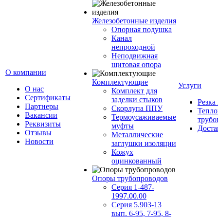
Железобетонные изделия
Опорная подушка
Канал
непроходной
Неподвижная
щитовая опора
О компании
Комплектующие
Услуги
О нас
Комплект для
Сертификаты
заделки стыков
Резка
Партнеры
Скорлупа ППУ
Тепло
Вакансии
Термоусаживаемые
трубо
Реквизиты
муфты
Доста
Отзывы
Металлические
Новости
заглушки изоляции
Кожух
оцинкованный
Опоры трубопроводов
Серия 1-487-
1997.00.00
Серия 5.903-13
вып. 6-95, 7-95, 8-