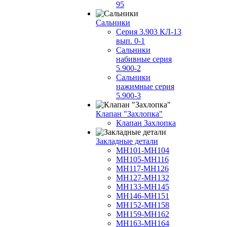
95
Сальники
Серия 3.903 КЛ-13
вып. 0-1
Сальники
набивные серия
5.900-2
Сальники
нажимные серия
5.900-3
Клапан "Захлопка"
Клапан Захлопка
Закладные детали
МН101-МН104
МН105-МН116
МН117-МН126
МН127-МН132
МН133-МН145
МН146-МН151
МН152-МН158
МН159-МН162
МН163-МН164