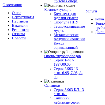
щитовая опора
О компании
Комплектующие
Услуги
О нас
Комплект для
Сертификаты
заделки стыков
Резка
Партнеры
Скорлупа ППУ
Тепло
Вакансии
Термоусаживаемые
трубо
Реквизиты
муфты
Доста
Отзывы
Металлические
Новости
заглушки изоляции
Кожух
оцинкованный
Опоры трубопроводов
Серия 1-487-
1997.00.00
Серия 5.903-13
вып. 6-95, 7-95, 8-
95
Сальники
Серия 3.903 КЛ-13
вып. 0-1
Сальники
набивные серия