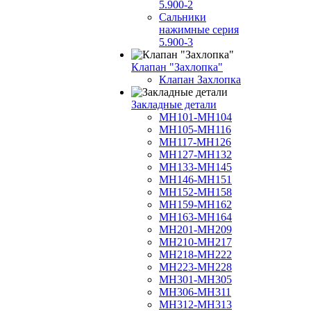
5.900-2
Сальники
нажимные серия
5.900-3
Клапан "Захлопка"
Клапан Захлопка
Закладные детали
МН101-МН104
МН105-МН116
МН117-МН126
МН127-МН132
МН133-МН145
МН146-МН151
МН152-МН158
МН159-МН162
МН163-МН164
МН201-МН209
МН210-МН217
МН218-МН222
МН223-МН228
МН301-МН305
МН306-МН311
МН312-МН313