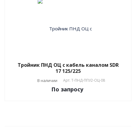
Тройник ПНД ОЦ с кабель каналом SDR
17 125/225
В наличии
Арт.
T-ПНД-ППУ2-ОЦ-08
По зап
р
осу