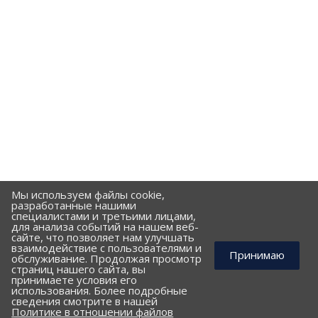
Мы используем файлы cookie,
разработанные нашими
специалистами и третьими лицами,
для анализа событий на нашем веб-
сайте, что позволяет нам улучшать
взаимодействие с пользователями и
Принимаю
обслуживание. Продолжая просмотр
страниц нашего сайта, вы
принимаете условия его
использования. Более подробные
КОМПАНИЯ
сведения смотрите в нашей
Политике в отношении файлов