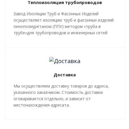
Теплоизоляция трубопроводов
Завод Изоляции Труб и Фасонных Изделий
осуществляет изоляцию труб и фасонных изделий
пенополиуретаном (ППУ) методом «труба в
трубе»для трубопроводов и инженерных сетей
любой сложности, профиля, с рабочей
температурой теплоносителя до 140 градусов С.
Все работы, производящиеся в рамках
мероприятий по изоляции труб и трубопроводной
арматуры, производятся в строгом соответствии с
Доставка
ГОСТ 30732-2020
и СТ 4937-001-18929664-04.
Мы осуществляем доставку товаров до адреса,
указанного заказчиком. Стоимость доставки
оговаривается отдельно, и зависит от
местонахождения адресата.