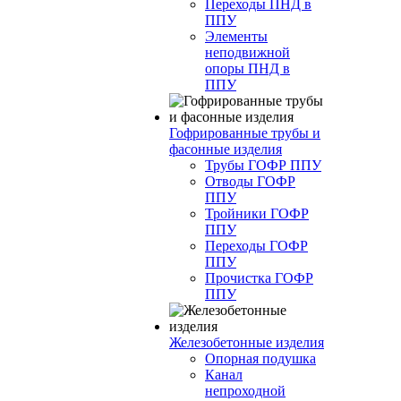
Переходы ПНД в
ППУ
Элементы
неподвижной
опоры ПНД в
ППУ
Гофрированные трубы и
фасонные изделия
Трубы ГОФР ППУ
Отводы ГОФР
ППУ
Тройники ГОФР
ППУ
Переходы ГОФР
ППУ
Прочистка ГОФР
ППУ
Железобетонные изделия
Опорная подушка
Канал
непроходной