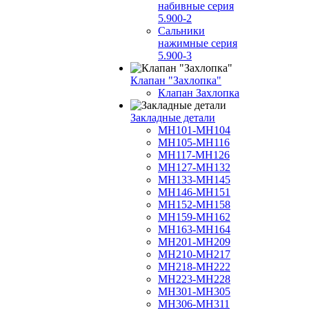
набивные серия
5.900-2
Сальники
нажимные серия
5.900-3
Клапан "Захлопка"
Клапан Захлопка
Закладные детали
МН101-МН104
МН105-МН116
МН117-МН126
МН127-МН132
МН133-МН145
МН146-МН151
МН152-МН158
МН159-МН162
МН163-МН164
МН201-МН209
МН210-МН217
МН218-МН222
МН223-МН228
МН301-МН305
МН306-МН311