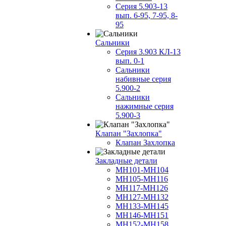
Серия 5.903-13
вып. 6-95, 7-95, 8-
95
Сальники
Серия 3.903 КЛ-13
вып. 0-1
Сальники
набивные серия
5.900-2
Сальники
нажимные серия
5.900-3
Клапан "Захлопка"
Клапан Захлопка
Закладные детали
МН101-МН104
МН105-МН116
МН117-МН126
МН127-МН132
МН133-МН145
МН146-МН151
МН152-МН158