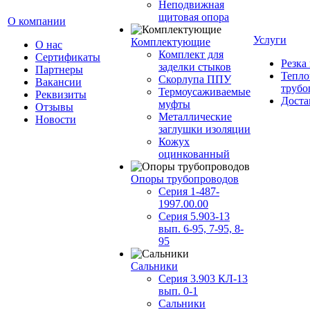
Неподвижная
щитовая опора
О компании
Услуги
Комплектующие
О нас
Комплект для
Сертификаты
Резка
заделки стыков
Партнеры
Тепло
Скорлупа ППУ
Вакансии
трубо
Термоусаживаемые
Реквизиты
Доста
муфты
Отзывы
Металлические
Новости
заглушки изоляции
Кожух
оцинкованный
Опоры трубопроводов
Серия 1-487-
1997.00.00
Серия 5.903-13
вып. 6-95, 7-95, 8-
95
Сальники
Серия 3.903 КЛ-13
вып. 0-1
Сальники