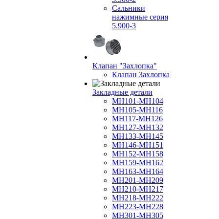
Сальники
нажимные серия
5.900-3
Клапан "Захлопка"
Клапан Захлопка
Закладные детали
МН101-МН104
МН105-МН116
МН117-МН126
МН127-МН132
МН133-МН145
МН146-МН151
МН152-МН158
МН159-МН162
МН163-МН164
МН201-МН209
МН210-МН217
МН218-МН222
МН223-МН228
МН301-МН305