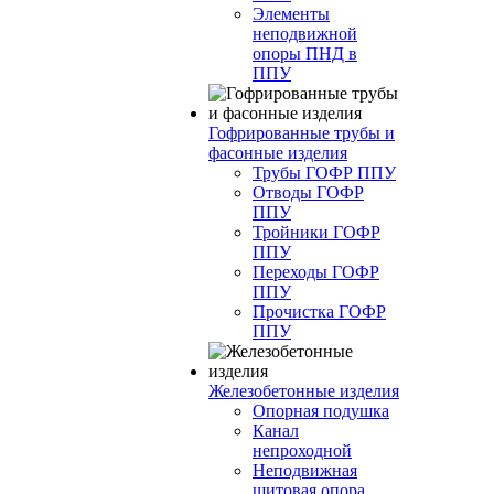
Элементы
неподвижной
опоры ПНД в
ППУ
Гофрированные трубы и
фасонные изделия
Трубы ГОФР ППУ
Отводы ГОФР
ППУ
Тройники ГОФР
ППУ
Переходы ГОФР
ППУ
Прочистка ГОФР
ППУ
Железобетонные изделия
Опорная подушка
Канал
непроходной
Неподвижная
щитовая опора