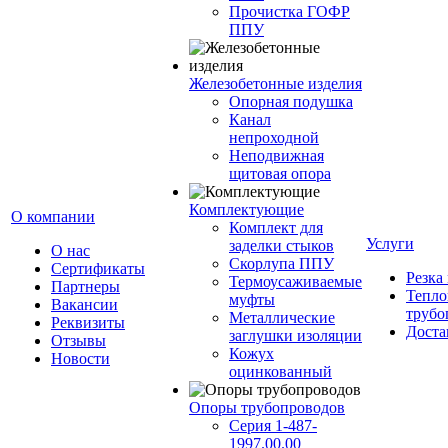
Прочистка ГОФР
ППУ
Железобетонные изделия
Опорная подушка
Канал
непроходной
Неподвижная
щитовая опора
Комплектующие
О компании
Комплект для
Услуги
заделки стыков
О нас
Скорлупа ППУ
Сертификаты
Резка
Термоусаживаемые
Партнеры
Тепло
муфты
Вакансии
трубо
Металлические
Реквизиты
Доста
заглушки изоляции
Отзывы
Кожух
Новости
оцинкованный
Опоры трубопроводов
Серия 1-487-
1997.00.00