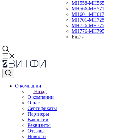
МН558-МН565
МН566-МН571
МН601-МН617
МН701-МН725
МН726-МН775
МН776-МН795
Ещё
О компании
Назад
О компании
О нас
Сертификаты
Партнеры
Вакансии
Реквизиты
Отзывы
Новости