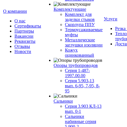
Комплектующие
О компании
Комплект для
Услуги
заделки стыков
О нас
Скорлупа ППУ
Сертификаты
Резка
Термоусаживаемые
Партнеры
Тепло
муфты
Вакансии
трубо
Металлические
Реквизиты
Доста
заглушки изоляции
Отзывы
Кожух
Новости
оцинкованный
Опоры трубопроводов
Серия 1-487-
1997.00.00
Серия 5.903-13
вып. 6-95, 7-95, 8-
95
Сальники
Серия 3.903 КЛ-13
вып. 0-1
Сальники
набивные серия
5.900-2