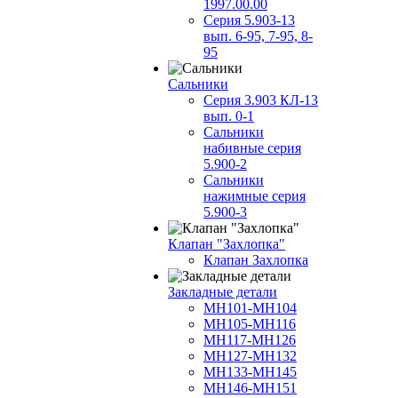
1997.00.00
Серия 5.903-13
вып. 6-95, 7-95, 8-
95
Сальники
Серия 3.903 КЛ-13
вып. 0-1
Сальники
набивные серия
5.900-2
Сальники
нажимные серия
5.900-3
Клапан "Захлопка"
Клапан Захлопка
Закладные детали
МН101-МН104
МН105-МН116
МН117-МН126
МН127-МН132
МН133-МН145
МН146-МН151