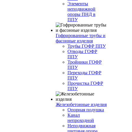
Элементы
неподвижной
опоры ПНД в
ППУ
Гофрированные трубы и
фасонные изделия
Трубы ГОФР ППУ
Отводы ГОФР
ППУ
Тройники ГОФР
ППУ
Переходы ГОФР
ППУ
Прочистка ГОФР
ППУ
Железобетонные изделия
Опорная подушка
Канал
непроходной
Неподвижная
щитовая опора