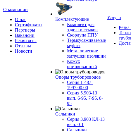
О компании
Услуги
Комплектующие
О нас
Комплект для
Сертификаты
Резка
заделки стыков
Партнеры
Тепло
Скорлупа ППУ
Вакансии
трубо
Термоусаживаемые
Реквизиты
Доста
муфты
Отзывы
Металлические
Новости
заглушки изоляции
Кожух
оцинкованный
Опоры трубопроводов
Серия 1-487-
1997.00.00
Серия 5.903-13
вып. 6-95, 7-95, 8-
95
Сальники
Серия 3.903 КЛ-13
вып. 0-1
Сальники