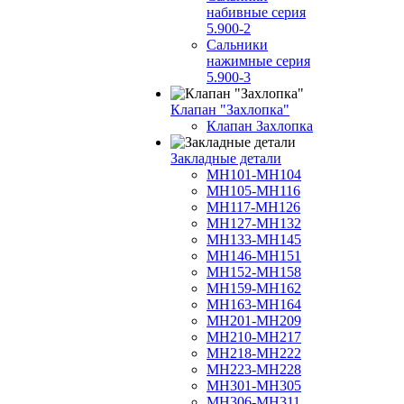
набивные серия
5.900-2
Сальники
нажимные серия
5.900-3
Клапан "Захлопка"
Клапан Захлопка
Закладные детали
МН101-МН104
МН105-МН116
МН117-МН126
МН127-МН132
МН133-МН145
МН146-МН151
МН152-МН158
МН159-МН162
МН163-МН164
МН201-МН209
МН210-МН217
МН218-МН222
МН223-МН228
МН301-МН305
МН306-МН311