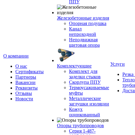
ППУ
Железобетонные изделия
Опорная подушка
Канал
непроходной
Неподвижная
щитовая опора
О компании
Услуги
Комплектующие
О нас
Комплект для
Сертификаты
Резка
заделки стыков
Партнеры
Тепло
Скорлупа ППУ
Вакансии
трубо
Термоусаживаемые
Реквизиты
Доста
муфты
Отзывы
Металлические
Новости
заглушки изоляции
Кожух
оцинкованный
Опоры трубопроводов
Серия 1-487-