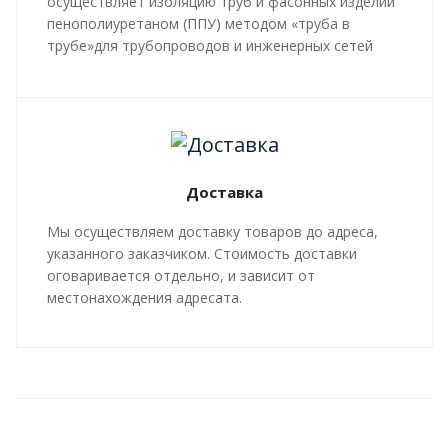
осуществляет изоляцию труб и фасонных изделий
пенополиуретаном (ППУ) методом «труба в
трубе»для трубопроводов и инженерных сетей
любой сложности, профиля, с рабочей
температурой теплоносителя до 140 градусов С.
Все работы, производящиеся в рамках
мероприятий по изоляции труб и трубопроводной
арматуры, производятся в строгом соответствии с
Доставка
ГОСТ 30732-2020
и СТ 4937-001-18929664-04.
Мы осуществляем доставку товаров до адреса,
указанного заказчиком. Стоимость доставки
оговаривается отдельно, и зависит от
местонахождения адресата.