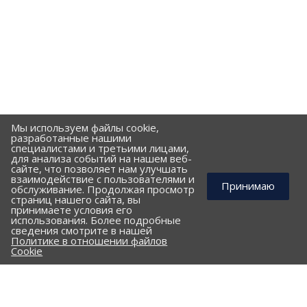
Мы используем файлы cookie,
разработанные нашими
специалистами и третьими лицами,
для анализа событий на нашем веб-
сайте, что позволяет нам улучшать
взаимодействие с пользователями и
Принимаю
обслуживание. Продолжая просмотр
страниц нашего сайта, вы
принимаете условия его
использования. Более подробные
КОМПАНИЯ
сведения смотрите в нашей
Политике в отношении файлов
ПОРТФОЛИО
Cookie
ПРАЙС-ЛИСТ
КЛИЕНТАМ