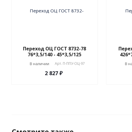
Переход ОЦ ГОСТ 8732-78
Перех
76*3,5/140 - 45*3,5/125
426*7
В наличии
Арт.
П-ППУ-ОЦ-97
В н
2 827 ₽
Смотрите также