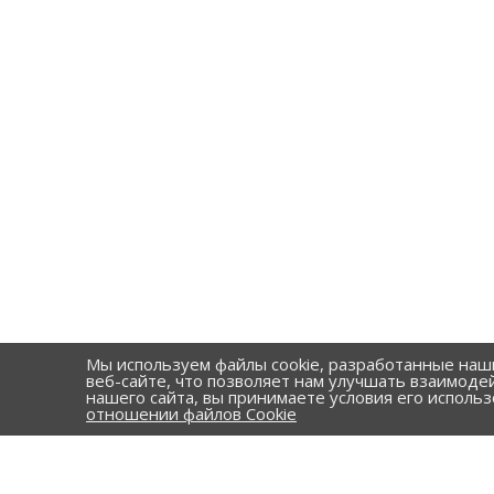
Мы используем файлы cookie, разработанные наш
веб-сайте, что позволяет нам улучшать взаимоде
нашего сайта, вы принимаете условия его исполь
отношении файлов Cookie
КАТАЛОГ
Стальные т
КОМПАНИЯ