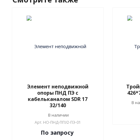
Элемент неподвижной
Трой
опоры ПНД ПЭ с
426*7
кабельканалом SDR 17
В н
32/140
В наличии
Арт.
НО-ПНД-ППУ2-ПЭ-01
По зап
р
осу