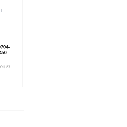
704-
450 -
-ОЦ-83