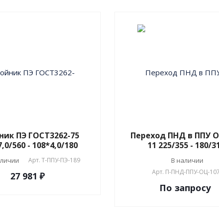
ник ПЭ ГОСТ3262-75
Переход ПНД в ППУ О
,0/560 - 108*4,0/180
11 225/355 - 180/3
аличии
Арт.
T-ППУ-ПЭ-189
В наличии
Арт.
П-ПНД-ППУ-ОЦ-10
27 981 ₽
По зап
р
осу