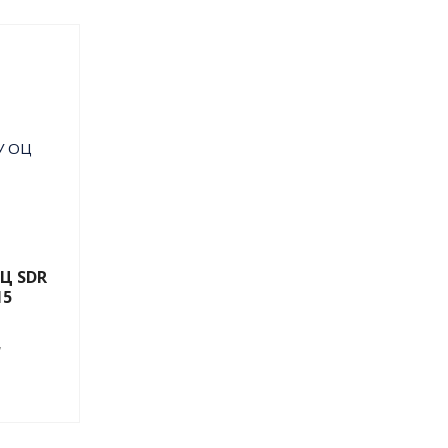
Ц SDR
15
7