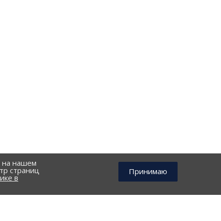
й на нашем
тр страниц
Принимаю
ике в
КОНТАКТЫ
г. Санкт-Петербург, Чугунная улица, д. 20 л