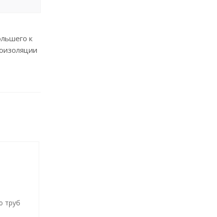
ольшего к
лоизоляции
ю труб