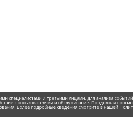
ими специалистами и третьими лицами, для анализа событи
йствие с пользователями и обслуживание. Продолжая просмо
зования. Более подробные сведения смотрите в нашей
Полит
УСЛУГИ
рубы и фасонные изделия
Резка металла