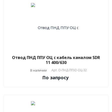
Отвод ПНД ППУ ОЦ с кабель каналом SDR
11 400/630
В наличии
Арт.
О-ПНД-ППУ2-ОЦ-32
По зап
р
осу