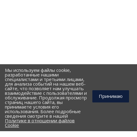
Мы используем файлы cookie,
разработанные нашими
специалистами и третьими лицами,
для анализа событий на нашем веб-
сайте, что позволяет нам улучшать
взаимодействие с пользователями и
Принимаю
обслуживание. Продолжая просмотр
страниц нашего сайта, вы
принимаете условия его
использования. Более подробные
КОМПАНИЯ
сведения смотрите в нашей
Политике в отношении файлов
ПОРТФОЛИО
Cookie
ПРАЙС-ЛИСТ