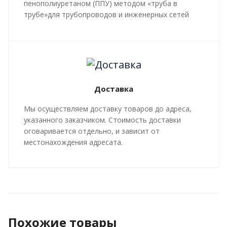
пенополиуретаном (ППУ) методом «труба в
трубе»для трубопроводов и инженерных сетей
любой сложности, профиля, с рабочей
температурой теплоносителя до 140 градусов С.
Все работы, производящиеся в рамках
мероприятий по изоляции труб и трубопроводной
арматуры, производятся в строгом соответствии с
Доставка
ГОСТ 30732-2020
и СТ 4937-001-18929664-04.
Мы осуществляем доставку товаров до адреса,
указанного заказчиком. Стоимость доставки
оговаривается отдельно, и зависит от
местонахождения адресата.
Похожие товары